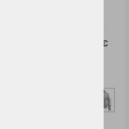
Vezenje
Vprašaj za izdelek in dodelavo ( tisk / vezenje )
Cena brez DDV:
31,66 €
Cena z DDV:
38,63 €