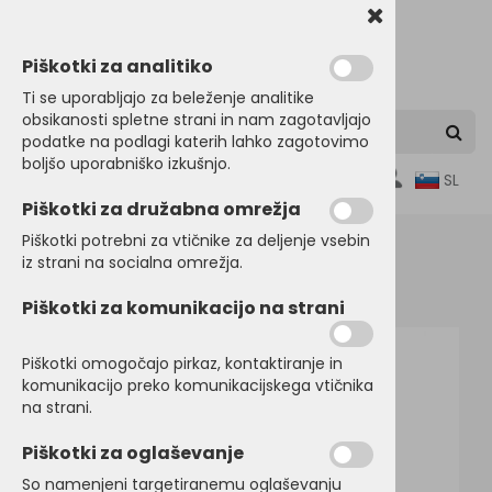
Piškotki za analitiko
Ti se uporabljajo za beleženje analitike
obsikanosti spletne strani in nam zagotavljajo
podatke na podlagi katerih lahko zagotovimo
boljšo uporabniško izkušnjo.
0
SL
Piškotki za družabna omrežja
Piškotki potrebni za vtičnike za deljenje vsebin
iz strani na socialna omrežja.
Domov
PULOVERJI
Puloverji
Piškotki za komunikacijo na strani
Piškotki omogočajo pirkaz, kontaktiranje in
komunikacijo preko komunikacijskega vtičnika
na strani.
Piškotki za oglaševanje
So namenjeni targetiranemu oglaševanju