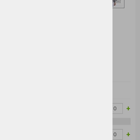
Izberite opcijo za nakup
DODAJ V KOŠARICO
Cena brez
Barva
Velikost
Cena z DDV:
DDV:
Red
-
+
XS
19,45 €
23,72 €
Camo
Red
-
+
S
19,45 €
23,72 €
Camo