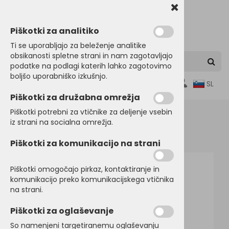
Piškotki za analitiko
Ti se uporabljajo za beleženje analitike
obsikanosti spletne strani in nam zagotavljajo
podatke na podlagi katerih lahko zagotovimo
boljšo uporabniško izkušnjo.
0
SL
Piškotki za družabna omrežja
Piškotki potrebni za vtičnike za deljenje vsebin
iz strani na socialna omrežja.
Domov
PULOVERJI
Puloverji
Piškotki za komunikacijo na strani
Piškotki omogočajo pirkaz, kontaktiranje in
komunikacijo preko komunikacijskega vtičnika
na strani.
Piškotki za oglaševanje
So namenjeni targetiranemu oglaševanju