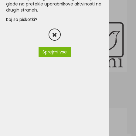
glede na pretekle uporabnikove aktvinosti na
drugih straneh.
Kaj so piškotki?
Sprejmi vse
awjh014.pdf