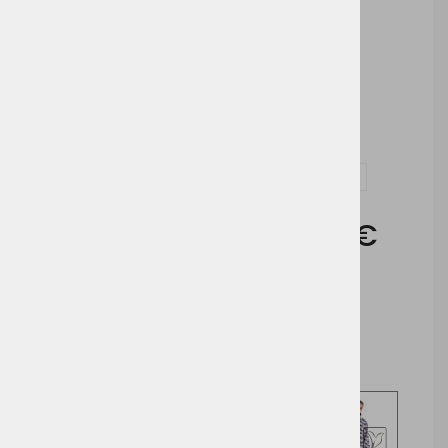
Možnosti dodelave:
Tisk
Vezenje
Vprašaj za izdelek in dodelavo ( tisk / vezenje )
Cena brez DDV:
19,45 €
Cena z DDV:
23,72 €