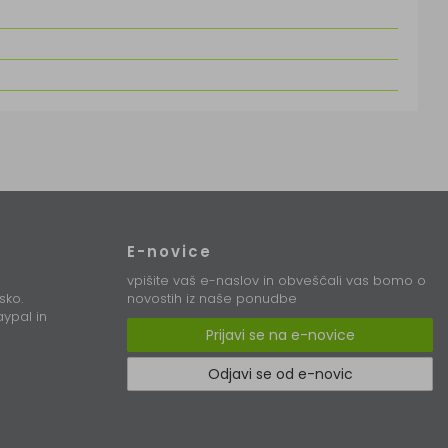
E-novice
vpišite vaš e-naslov in obveščali vas bomo o
sko.
novostih iz naše ponudbe
ypal in
Prijavi se na e-novice
Odjavi se od e-novic