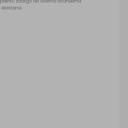
prikrito zadrgo ter dvema stranskima
 elastana.