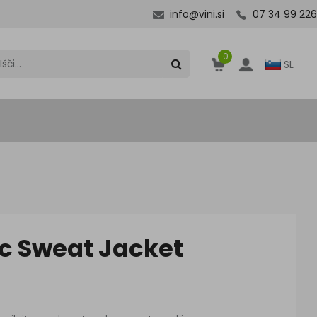
info@vini.si
07 34 99 226
0
SL
ic Sweat Jacket