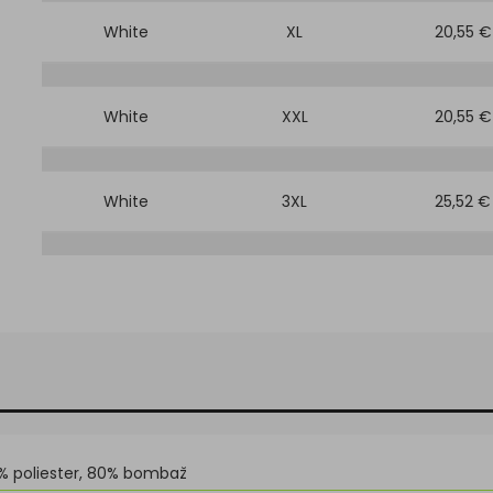
White
XL
20,55 €
White
XXL
20,55 €
White
3XL
25,52 €
% poliester, 80% bombaž