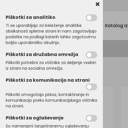
Promocijski tekstil, tisk in vezenje
Piškotki za analitiko
Menu
Ti se uporabljajo za beleženje analitike
Katalog i
obsikanosti spletne strani in nam zagotavljajo
podatke na podlagi katerih lahko zagotovimo
boljšo uporabniško izkušnjo.
Piškotki za družabna omrežja
Piškotki potrebni za vtičnike za deljenje vsebin
iz strani na socialna omrežja.
Domov
PULOVERJI
Puloverji
Piškotki za komunikacijo na strani
Piškotki omogočajo pirkaz, kontaktiranje in
komunikacijo preko komunikacijskega vtičnika
na strani.
Piškotki za oglaševanje
So namenjeni targetiranemu oglaševanju