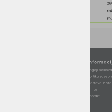
Teža
28
Možnost dodelave
tis
Znamka
FR
Podatki podjetja
Informaci
VINI d.o.o.
Pogoji poslova
Stari trg 37
Politika zaseb
8230 Mokronog
Slovenija
Dostava in vra
O nas
T: +386 (0)7 34 99 226
E: info@vini.si
Kontakt
DŠ: SI85893331
Matična št. 5754437000