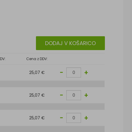
DODAJ V KOŠARICO
DV:
Cena z DDV:
-
+
25,07 €
-
+
25,07 €
-
+
25,07 €