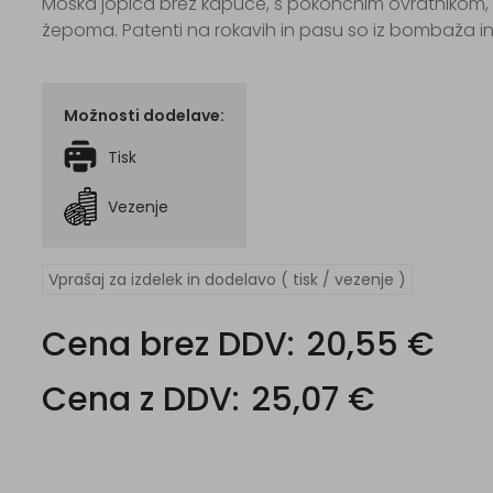
Moška jopica brez kapuce, s pokončnim ovratnikom, 
žepoma. Patenti na rokavih in pasu so iz bombaža in
Možnosti dodelave:
Tisk
Vezenje
Vprašaj za izdelek in dodelavo ( tisk / vezenje )
Cena brez DDV:
20,55 €
Cena z DDV:
25,07 €