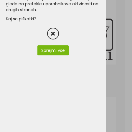
glede na pretekle uporabnikove aktvinosti na
drugih straneh.
Kaj so piškotki?
Sprejmi vse
F62230-F.O.L. Classic Sweat Jacket.pdf