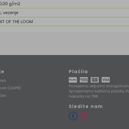
0,00 g/m2
k, vezenje
UIT OF THE LOOM
je
Plačila
nja
Poslujemo izključno brezgotovin
nosti (GDPR)
Sprejemamo kartična plačila, Pa
čilo
nakazila na TRR.
Sledite nam