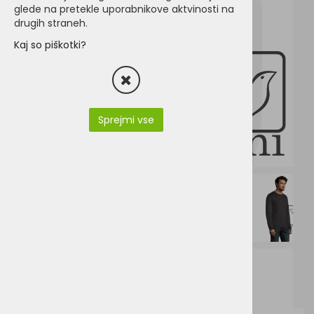
glede na pretekle uporabnikove aktvinosti na
drugih straneh.
Kaj so piškotki?
Sprejmi vse
SO01168-sols-spider_01168.pdf