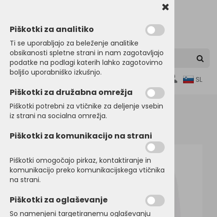
Piškotki za analitiko
Ti se uporabljajo za beleženje analitike
obsikanosti spletne strani in nam zagotavljajo
podatke na podlagi katerih lahko zagotovimo
boljšo uporabniško izkušnjo.
0
SL
Piškotki za družabna omrežja
Piškotki potrebni za vtičnike za deljenje vsebin
iz strani na socialna omrežja.
Domov
PULOVERJI
Puloverji
Piškotki za komunikacijo na strani
Piškotki omogočajo pirkaz, kontaktiranje in
komunikacijo preko komunikacijskega vtičnika
na strani.
Piškotki za oglaševanje
So namenjeni targetiranemu oglaševanju