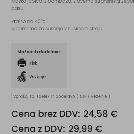
Moška jopica iz bombaža, z dvema stranskima žepoma 
pasu.
Pralno na 40°c.
Ni primerno za sušenje v sušilnem stroju.
Možnosti dodelave:
Tisk
Vezenje
Vprašaj za izdelek in dodelavo ( tisk / vezenje )
Cena brez DDV:
24,58 €
Cena z DDV:
29,99 €