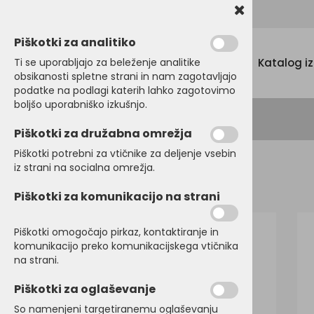
Promocijski tekstil, tisk in vezenje
Piškotki za analitiko
Menu
Ti se uporabljajo za beleženje analitike
Katalog i
obsikanosti spletne strani in nam zagotavljajo
podatke na podlagi katerih lahko zagotovimo
boljšo uporabniško izkušnjo.
Piškotki za družabna omrežja
Piškotki potrebni za vtičnike za deljenje vsebin
iz strani na socialna omrežja.
Domov
PULOVERJI
Puloverji
Piškotki za komunikacijo na strani
Piškotki omogočajo pirkaz, kontaktiranje in
komunikacijo preko komunikacijskega vtičnika
na strani.
Piškotki za oglaševanje
So namenjeni targetiranemu oglaševanju