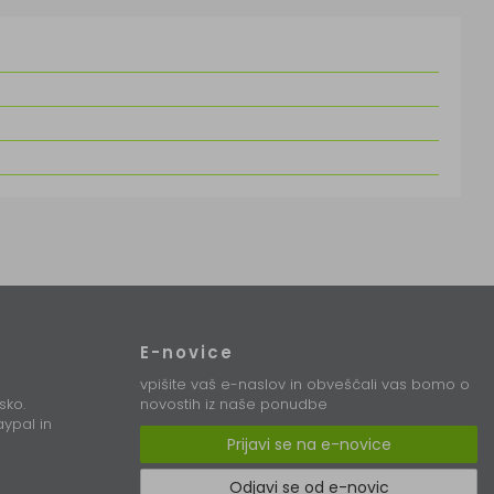
E-novice
vpišite vaš e-naslov in obveščali vas bomo o
sko.
novostih iz naše ponudbe
ypal in
Prijavi se na e-novice
Odjavi se od e-novic