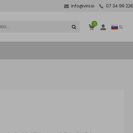
info@vini.si
07 34 99 226
0
SL