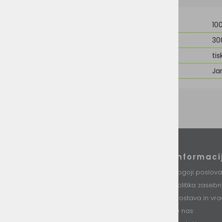
Material
10
Teža
30
Možnost dodelave
tis
Znamka
Ja
Podatki podjetja
Informaci
VINI d.o.o.
Pogoji poslova
Stari trg 37
Politika zaseb
8230 Mokronog
Slovenija
Dostava in vra
O nas
T: +386 (0)7 34 99 226