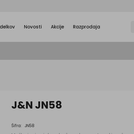
zdelkov
Novosti
Akcije
Razprodaja
J&N JN58
Šifra:
JN58