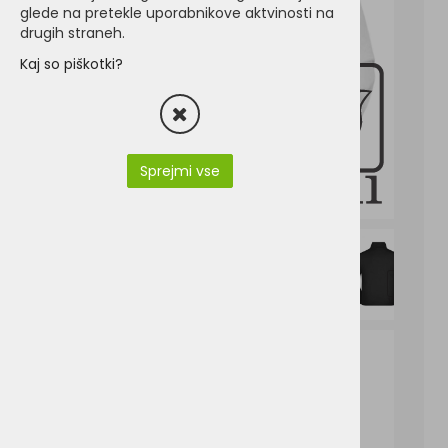
glede na pretekle uporabnikove aktvinosti na
drugih straneh.
Kaj so piškotki?
Sprejmi vse
JN58-James & Nicholson JN 58.pdf