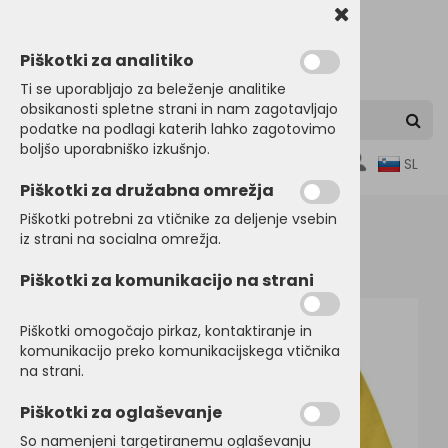
Piškotki za analitiko
Ti se uporabljajo za beleženje analitike
obsikanosti spletne strani in nam zagotavljajo
podatke na podlagi katerih lahko zagotovimo
boljšo uporabniško izkušnjo.
0
SL
Piškotki za družabna omrežja
Piškotki potrebni za vtičnike za deljenje vsebin
iz strani na socialna omrežja.
Domov
PULOVERJI
Puloverji
Piškotki za komunikacijo na strani
Piškotki omogočajo pirkaz, kontaktiranje in
komunikacijo preko komunikacijskega vtičnika
na strani.
Piškotki za oglaševanje
So namenjeni targetiranemu oglaševanju