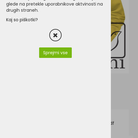
glede na pretekle uporabnikove aktvinosti na
drugih straneh.
Kaj so piškotki?
Sprejmi vse
JN794-James & Nicholson JN 794.pdf