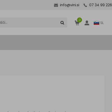
info@vini.si
07 34 99 226
0
SL