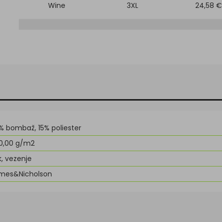
Wine
3XL
24,58 €
% bombaž, 15% poliester
0,00 g/m2
k, vezenje
mes&Nicholson