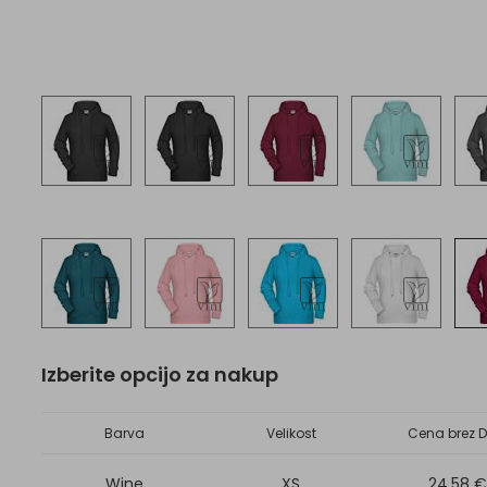
Izberite opcijo za nakup
Barva
Velikost
Cena brez D
Wine
XS
24,58 €