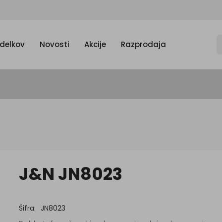
zdelkov
Novosti
Akcije
Razprodaja
J&N JN8023
Šifra:
JN8023