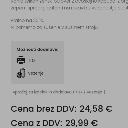
Rahlo teliran ženski pulover z dvoslojno kapuco iz 
žepom spredaj, patenti na rokavih z vsebnostjo elasta
Pralno na 30°c.
Ni primerno za sušenje v sušilnem stroju.
Možnosti dodelave:
Tisk
Vezenje
Vprašaj za izdelek in dodelavo ( tisk / vezenje )
Cena brez DDV:
24,58 €
Cena z DDV:
29,99 €