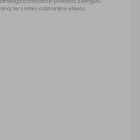
organskega bombaža in poliestra, s kenguru
na, ter z lahko odstranljivo etiketo.