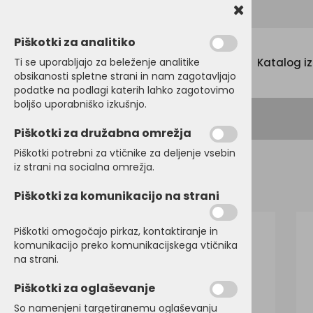
Promocijski tekstil, tisk in vezenje
Piškotki za analitiko
Menu
Ti se uporabljajo za beleženje analitike
Katalog i
obsikanosti spletne strani in nam zagotavljajo
podatke na podlagi katerih lahko zagotovimo
boljšo uporabniško izkušnjo.
Piškotki za družabna omrežja
Piškotki potrebni za vtičnike za deljenje vsebin
iz strani na socialna omrežja.
Domov
PULOVERJI
Puloverji
Piškotki za komunikacijo na strani
Piškotki omogočajo pirkaz, kontaktiranje in
komunikacijo preko komunikacijskega vtičnika
na strani.
Piškotki za oglaševanje
So namenjeni targetiranemu oglaševanju