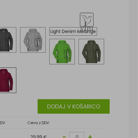
Light Denim Melange
DODAJ V KOŠARICO
DV:
Cena z DDV:
-
+
29,99 €