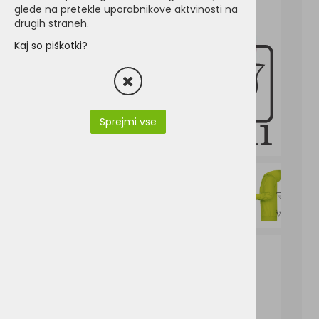
glede na pretekle uporabnikove aktvinosti na
drugih straneh.
Kaj so piškotki?
Sprejmi vse
JN8023-James & Nicholson JN 8023.pdf