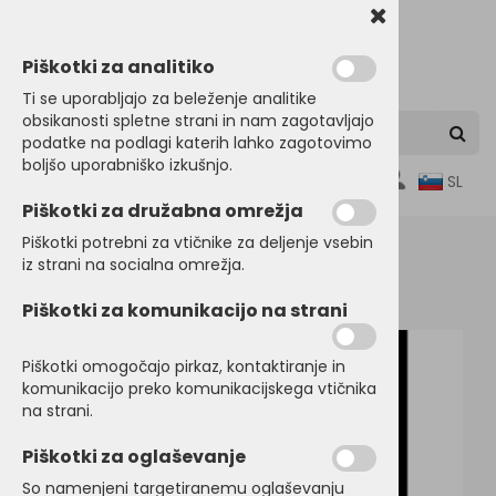
Piškotki za analitiko
Ti se uporabljajo za beleženje analitike
obsikanosti spletne strani in nam zagotavljajo
podatke na podlagi katerih lahko zagotovimo
boljšo uporabniško izkušnjo.
0
SL
Piškotki za družabna omrežja
Piškotki potrebni za vtičnike za deljenje vsebin
iz strani na socialna omrežja.
Domov
FLIS JOPE
Piškotki za komunikacijo na strani
Piškotki omogočajo pirkaz, kontaktiranje in
komunikacijo preko komunikacijskega vtičnika
na strani.
Piškotki za oglaševanje
So namenjeni targetiranemu oglaševanju