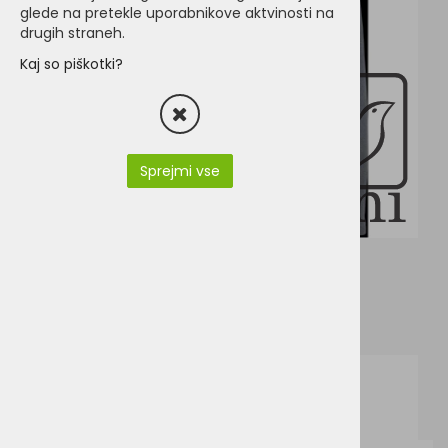
glede na pretekle uporabnikove aktvinosti na
drugih straneh.
Kaj so piškotki?
Sprejmi vse
TE9170-9170.pdf