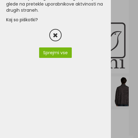
glede na pretekle uporabnikove aktvinosti na
drugih straneh.
Kaj so piškotki?
Sprejmi vse
SO01652-TURBO_01652_gb.pdf