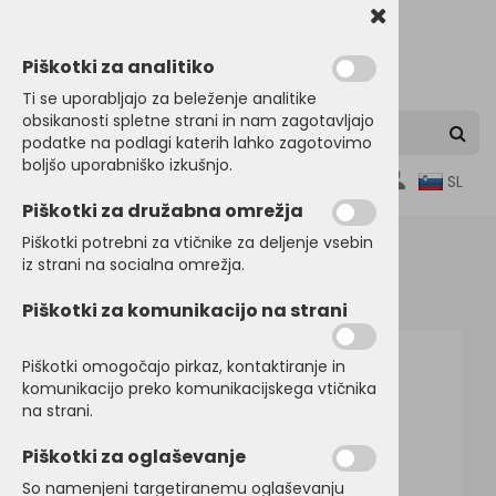
Piškotki za analitiko
Ti se uporabljajo za beleženje analitike
obsikanosti spletne strani in nam zagotavljajo
podatke na podlagi katerih lahko zagotovimo
boljšo uporabniško izkušnjo.
0
SL
Piškotki za družabna omrežja
Piškotki potrebni za vtičnike za deljenje vsebin
iz strani na socialna omrežja.
Domov
FLIS JOPE
Piškotki za komunikacijo na strani
Piškotki omogočajo pirkaz, kontaktiranje in
komunikacijo preko komunikacijskega vtičnika
na strani.
Piškotki za oglaševanje
So namenjeni targetiranemu oglaševanju