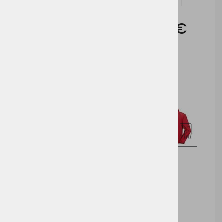
Cena brez DDV:
41,85 €
Cena z DDV:
51,06 €
Izberite opcijo za nakup