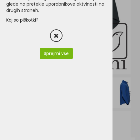
glede na pretekle uporabnikove aktvinosti na
drugih straneh.
Kaj so piškotki?
Sprejmi vse
r-140m.pdf