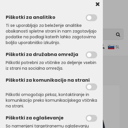
Piškotki za analitiko
Ti se uporabljajo za beleženje analitike
obsikanosti spletne strani in nam zagotavljajo
podatke na podlagi katerih lahko zagotovimo
boljšo uporabniško izkušnjo.
0
SL
Piškotki za družabna omrežja
Piškotki potrebni za vtičnike za deljenje vsebin
iz strani na socialna omrežja.
Domov
JAKNE
Softshell jakne
Piškotki za komunikacijo na strani
Piškotki omogočajo pirkaz, kontaktiranje in
komunikacijo preko komunikacijskega vtičnika
na strani.
Piškotki za oglaševanje
So namenjeni targetiranemu oglaševanju