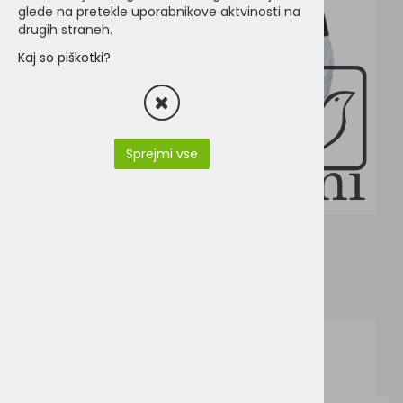
glede na pretekle uporabnikove aktvinosti na
drugih straneh.
Kaj so piškotki?
Sprejmi vse
PY3381-EXTREME_EN.pdf