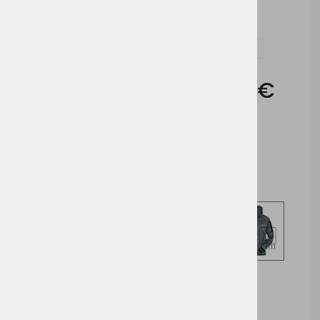
Vezenje
Vprašaj za izdelek in dodelavo ( tisk / vezenje )
Cena brez DDV:
69,36 €
Cena z DDV:
84,62 €