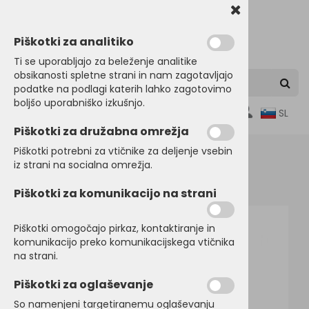
Piškotki za analitiko
Ti se uporabljajo za beleženje analitike
obsikanosti spletne strani in nam zagotavljajo
podatke na podlagi katerih lahko zagotovimo
boljšo uporabniško izkušnjo.
0
SL
Piškotki za družabna omrežja
Piškotki potrebni za vtičnike za deljenje vsebin
iz strani na socialna omrežja.
Domov
JAKNE
Softshell jakne
Piškotki za komunikacijo na strani
Piškotki omogočajo pirkaz, kontaktiranje in
komunikacijo preko komunikacijskega vtičnika
na strani.
Piškotki za oglaševanje
So namenjeni targetiranemu oglaševanju