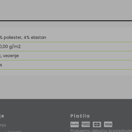
% poliester, 4% elastan
0,00 g/m2
k, vezenje
ls
je
Plačila
nja
Poslujemo izključno brezgotovin