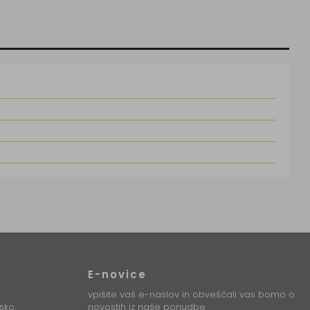
E-novice
vpišite vaš e-naslov in obveščali vas bomo o
sko.
novostih iz naše ponudbe