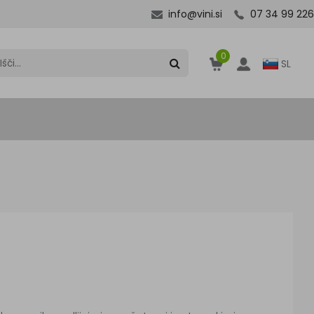
info@vini.si
07 34 99 226
0
SL