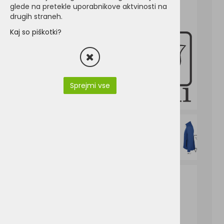
glede na pretekle uporabnikove aktvinosti na
drugih straneh.
Kaj so piškotki?
Sprejmi vse
SO01195-sols-race-men_01195.pdf