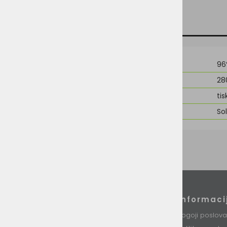
TEHNIČNI PODATKI
SORODNI IZDELKI
Material
96
Teža
28
Možnost dodelave
tis
Znamka
So
Podatki podjetja
Informaci
VINI d.o.o.
Pogoji poslova
Stari trg 37