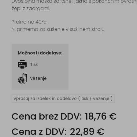
Dvoslojna moška softshell jakna s pokončnim ovratnik
žepi z zadrgami.
Pralno na 40°c.
Ni primerno za sušenje v sušilnem stroju.
Možnosti dodelave:
Tisk
Vezenje
Vprašaj za izdelek in dodelavo ( tisk / vezenje )
Cena brez DDV:
18,76 €
Cena z DDV:
22,89 €