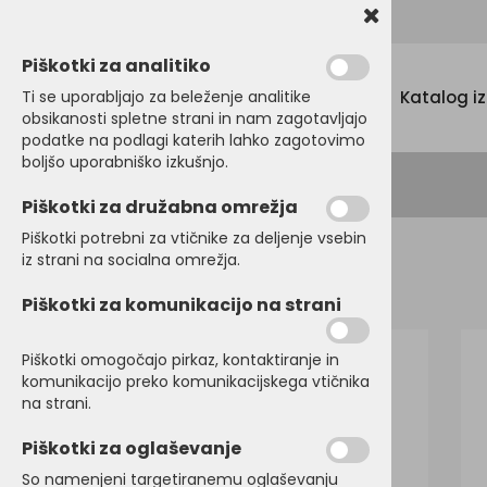
Promocijski tekstil, tisk in vezenje
Piškotki za analitiko
Menu
Ti se uporabljajo za beleženje analitike
Katalog i
obsikanosti spletne strani in nam zagotavljajo
podatke na podlagi katerih lahko zagotovimo
boljšo uporabniško izkušnjo.
Piškotki za družabna omrežja
Piškotki potrebni za vtičnike za deljenje vsebin
iz strani na socialna omrežja.
Domov
JAKNE
Softshell jakne
Piškotki za komunikacijo na strani
Piškotki omogočajo pirkaz, kontaktiranje in
komunikacijo preko komunikacijskega vtičnika
na strani.
Piškotki za oglaševanje
So namenjeni targetiranemu oglaševanju