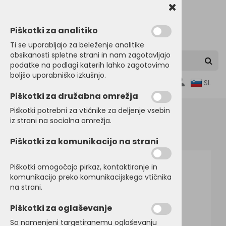
Piškotki za analitiko
Ti se uporabljajo za beleženje analitike
obsikanosti spletne strani in nam zagotavljajo
podatke na podlagi katerih lahko zagotovimo
boljšo uporabniško izkušnjo.
0
SL
Piškotki za družabna omrežja
Piškotki potrebni za vtičnike za deljenje vsebin
iz strani na socialna omrežja.
Domov
JAKNE
Zimske jakne
Piškotki za komunikacijo na strani
Piškotki omogočajo pirkaz, kontaktiranje in
komunikacijo preko komunikacijskega vtičnika
na strani.
Piškotki za oglaševanje
So namenjeni targetiranemu oglaševanju