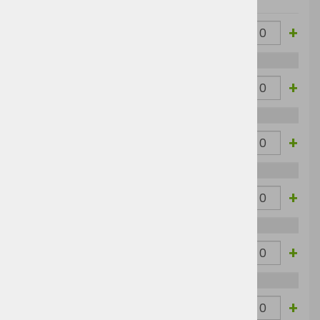
-
+
White
S
40,45 €
49,35 €
-
+
White
M
40,45 €
49,35 €
-
+
White
L
40,45 €
49,35 €
-
+
White
XL
40,45 €
49,35 €
-
+
White
XXL
40,45 €
49,35 €
-
+
White
3XL
45,77 €
55,84 €