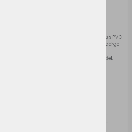
Valento Boreal
Šifra:
V5035
Unisex parka iz trpežnega ripstop materiala s PVC
prevleko, odporna proti vodi, dva žepa z zadrgo
na prsih in dva stranska žepa z zadrgo,
prilagodljiva kapuca ki se skrije v vratni predel,
notranji žep z zadrgo
Možnosti dodelave:
Vezenje
Vprašaj za izdelek in dodelavo ( tisk / vezenje )