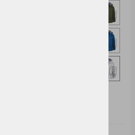
Izberite opcijo za nakup
DODAJ V KOŠARICO
Cena brez
Barva
Velikost
Cena z DDV:
DDV: