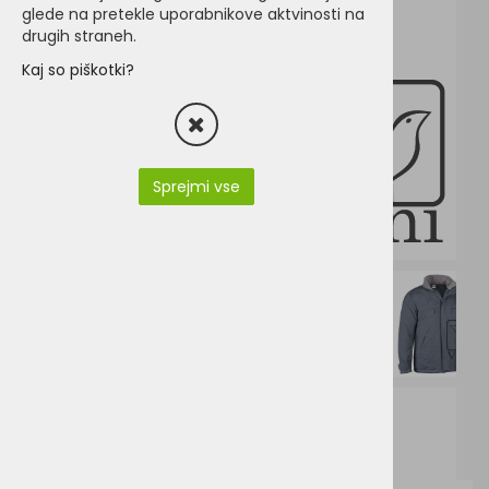
glede na pretekle uporabnikove aktvinosti na
drugih straneh.
Kaj so piškotki?
Sprejmi vse
V5035-BOREAL.pdf