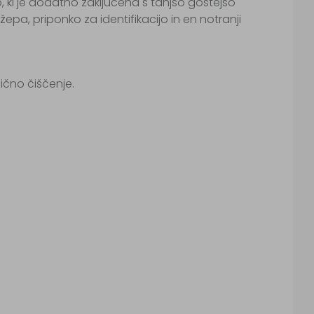
 ki je dodatno zaključena s tanjšo gostejšo
epa, priponko za identifikacijo in en notranji
mično čiščenje.