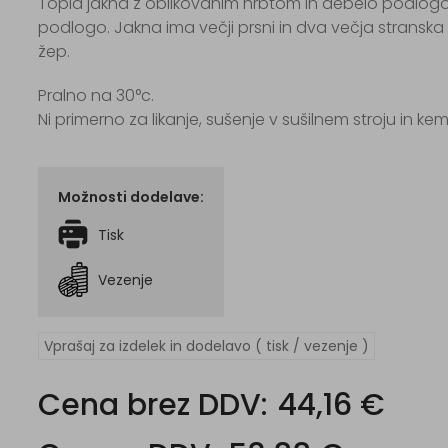
Topla jakna z oblikovanim hrbtom in debelo podlogo,
podlogo. Jakna ima večji prsni in dva večja stranska ž
žep.
Pralno na 30°c.
Ni primerno za likanje, sušenje v sušilnem stroju in ke
Možnosti dodelave:
Tisk
Vezenje
Vprašaj za izdelek in dodelavo ( tisk / vezenje )
Cena brez DDV:
44,16 €