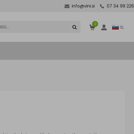
info@vini.si
07 34 99 226
0
SL