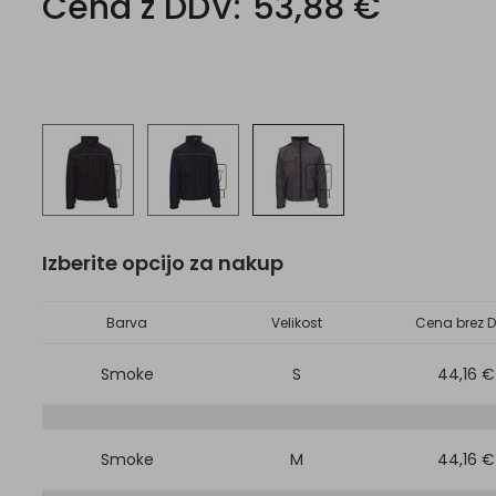
Cena z DDV:
53,88 €
Izberite opcijo za nakup
Barva
Velikost
Cena brez D
Smoke
S
44,16 €
Smoke
M
44,16 €