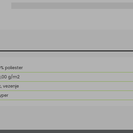
0% poliester
0,00 g/m2
k, vezenje
yper