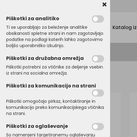
Promocijski tekstil, tisk in vezenje
Piškotki za analitiko
Menu
Ti se uporabljajo za beleženje analitike
Katalog i
obsikanosti spletne strani in nam zagotavljajo
podatke na podlagi katerih lahko zagotovimo
boljšo uporabniško izkušnjo.
Piškotki za družabna omrežja
Piškotki potrebni za vtičnike za deljenje vsebin
iz strani na socialna omrežja.
Domov
JAKNE
Zimske jakne
Piškotki za komunikacijo na strani
Piškotki omogočajo pirkaz, kontaktiranje in
komunikacijo preko komunikacijskega vtičnika
na strani.
Piškotki za oglaševanje
So namenjeni targetiranemu oglaševanju