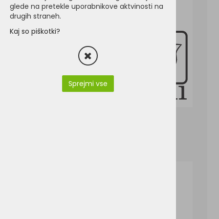
glede na pretekle uporabnikove aktvinosti na
drugih straneh.
Kaj so piškotki?
Sprejmi vse
PY3582-ORION2_0_EN.pdf