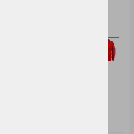
Cena z DDV:
34,42 €
Izberite opcijo za nakup
DODAJ V KOŠARICO