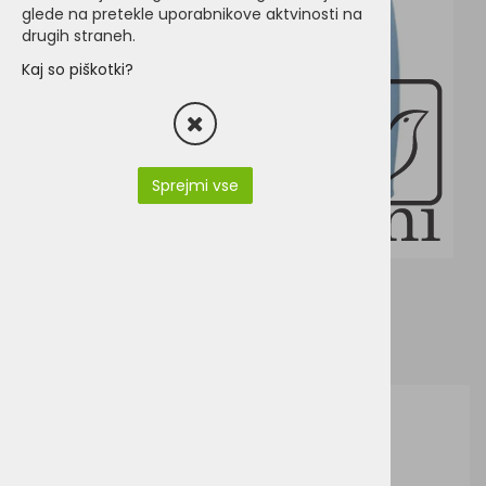
glede na pretekle uporabnikove aktvinosti na
drugih straneh.
Kaj so piškotki?
Sprejmi vse
J&N JN052