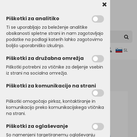
Piškotki za analitiko
Ti se uporabljajo za beleženje analitike
obsikanosti spletne strani in nam zagotavljajo
podatke na podlagi katerih lahko zagotovimo
boljšo uporabniško izkušnjo.
0
SL
Piškotki za družabna omrežja
Piškotki potrebni za vtičnike za deljenje vsebin
iz strani na socialna omrežja.
Domov
JAKNE
Lahke jakne
Piškotki za komunikacijo na strani
Piškotki omogočajo pirkaz, kontaktiranje in
komunikacijo preko komunikacijskega vtičnika
na strani.
Piškotki za oglaševanje
So namenjeni targetiranemu oglaševanju