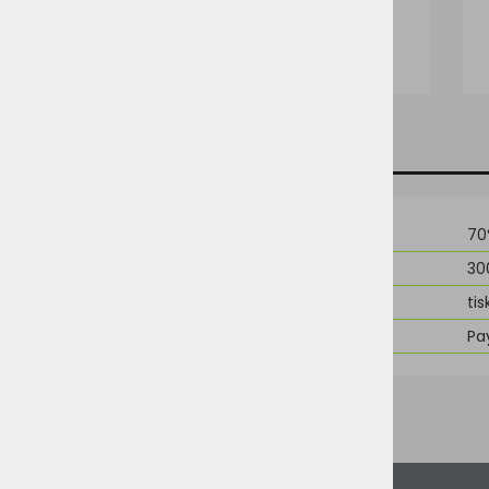
TEHNIČNI PODATKI
SORODNI IZDELKI
Material
70
Teža
30
Možnost dodelave
tis
Znamka
Pa