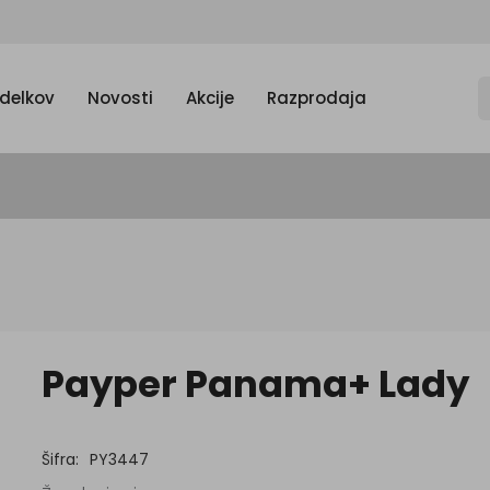
zdelkov
Novosti
Akcije
Razprodaja
Payper Panama+ Lady
Šifra:
PY3447