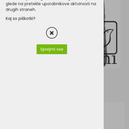
glede na pretekle uporabnikove aktvinosti na
drugih straneh.
Kaj so piškotki?
Sprejmi vse
J&N JN1139