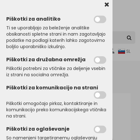
Piškotki za analitiko
Ti se uporabljajo za beleženje analitike
obsikanosti spletne strani in nam zagotavljajo
podatke na podlagi katerih lahko zagotovimo
boljšo uporabniško izkušnjo.
0
SL
Piškotki za družabna omrežja
Piškotki potrebni za vtičnike za deljenje vsebin
iz strani na socialna omrežja.
Domov
JAKNE
Lahke jakne
Piškotki za komunikacijo na strani
Piškotki omogočajo pirkaz, kontaktiranje in
komunikacijo preko komunikacijskega vtičnika
na strani.
Piškotki za oglaševanje
So namenjeni targetiranemu oglaševanju