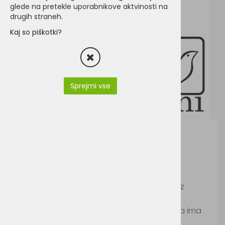
glede na pretekle uporabnikove aktvinosti na
drugih straneh.
Kaj so piškotki?
Sprejmi vse
Tee Jays 9661
Šifra:
TE9661
Ženska prešita jakna iz najlona s podlogo iz
poliestra, medeninastimi zadrgami ter
dekorativnimi zaplatami na komolcu. Jakna ima
dva stranska žepa, klasičen teliran kroj.