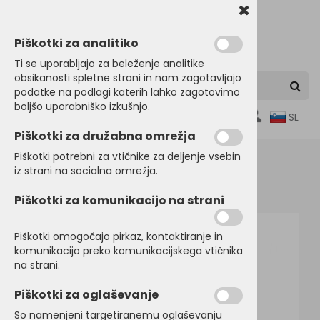
Piškotki za analitiko
Ti se uporabljajo za beleženje analitike
obsikanosti spletne strani in nam zagotavljajo
podatke na podlagi katerih lahko zagotovimo
boljšo uporabniško izkušnjo.
0
SL
Piškotki za družabna omrežja
Piškotki potrebni za vtičnike za deljenje vsebin
iz strani na socialna omrežja.
Domov
JAKNE
Lahke jakne
Piškotki za komunikacijo na strani
Piškotki omogočajo pirkaz, kontaktiranje in
komunikacijo preko komunikacijskega vtičnika
na strani.
Piškotki za oglaševanje
So namenjeni targetiranemu oglaševanju