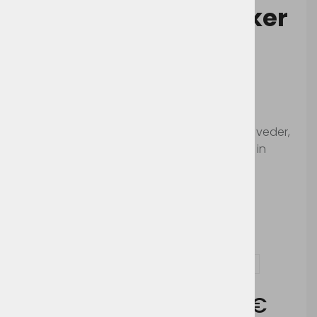
Stedman Active Biker
Jacket Women
Šifra:
ST5350
Ženska modna jakna iz umetnega usnja
(poliuretan), vodoodporna in odporna na veder,
s pokončnim ovratnikom, kovinskimi gumbi in
zadrgami (brez niklja) ter večimi žepi.
Pralno na 40°c.
Ni primerno za sušenje v sušilnem stroju in
kemično čiščenje.
Vprašaj za izdelek in dodelavo ( tisk / vezenje )
Cena brez DDV:
59,18 €