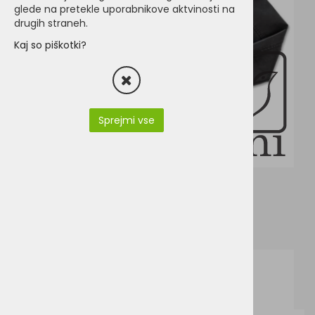
glede na pretekle uporabnikove aktvinosti na
drugih straneh.
Kaj so piškotki?
Sprejmi vse
Stedman-ST5350-en.pdf