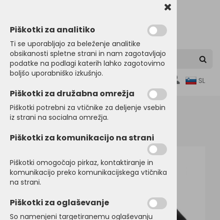
Piškotki za analitiko
Ti se uporabljajo za beleženje analitike
obsikanosti spletne strani in nam zagotavljajo
podatke na podlagi katerih lahko zagotovimo
boljšo uporabniško izkušnjo.
0
SL
Piškotki za družabna omrežja
Piškotki potrebni za vtičnike za deljenje vsebin
iz strani na socialna omrežja.
Domov
JAKNE
Lahke jakne
Piškotki za komunikacijo na strani
Piškotki omogočajo pirkaz, kontaktiranje in
komunikacijo preko komunikacijskega vtičnika
na strani.
Piškotki za oglaševanje
So namenjeni targetiranemu oglaševanju