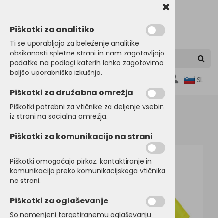
Piškotki za analitiko
Ti se uporabljajo za beleženje analitike
obsikanosti spletne strani in nam zagotavljajo
podatke na podlagi katerih lahko zagotovimo
boljšo uporabniško izkušnjo.
0
SL
Piškotki za družabna omrežja
Piškotki potrebni za vtičnike za deljenje vsebin
iz strani na socialna omrežja.
Domov
ŠPORTNI PROGRAM
Tek
Piškotki za komunikacijo na strani
Piškotki omogočajo pirkaz, kontaktiranje in
komunikacijo preko komunikacijskega vtičnika
na strani.
Piškotki za oglaševanje
So namenjeni targetiranemu oglaševanju