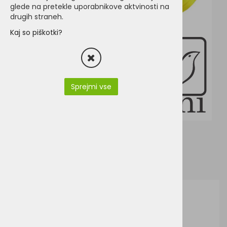
glede na pretekle uporabnikove aktvinosti na
drugih straneh.
Kaj so piškotki?
Sprejmi vse
J&N JN316