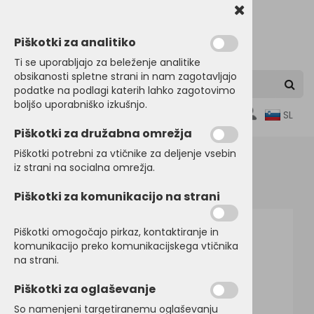
Piškotki za analitiko
Ti se uporabljajo za beleženje analitike
obsikanosti spletne strani in nam zagotavljajo
podatke na podlagi katerih lahko zagotovimo
boljšo uporabniško izkušnjo.
0
SL
Piškotki za družabna omrežja
Piškotki potrebni za vtičnike za deljenje vsebin
iz strani na socialna omrežja.
Domov
ŠPORTNI PROGRAM
Športne majice
Piškotki za komunikacijo na strani
Piškotki omogočajo pirkaz, kontaktiranje in
komunikacijo preko komunikacijskega vtičnika
na strani.
Piškotki za oglaševanje
So namenjeni targetiranemu oglaševanju