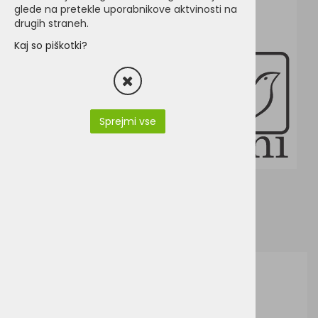
glede na pretekle uporabnikove aktvinosti na
drugih straneh.
Kaj so piškotki?
Sprejmi vse
J&N JN575