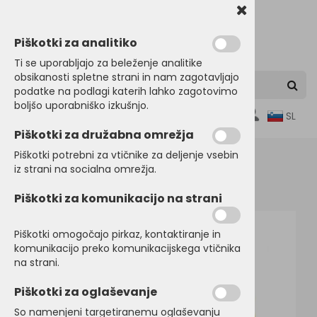
Piškotki za analitiko
Ti se uporabljajo za beleženje analitike
obsikanosti spletne strani in nam zagotavljajo
podatke na podlagi katerih lahko zagotovimo
boljšo uporabniško izkušnjo.
0
SL
Piškotki za družabna omrežja
Piškotki potrebni za vtičnike za deljenje vsebin
iz strani na socialna omrežja.
Domov
ŠPORTNI PROGRAM
Športne majice
Piškotki za komunikacijo na strani
Piškotki omogočajo pirkaz, kontaktiranje in
komunikacijo preko komunikacijskega vtičnika
na strani.
Piškotki za oglaševanje
So namenjeni targetiranemu oglaševanju