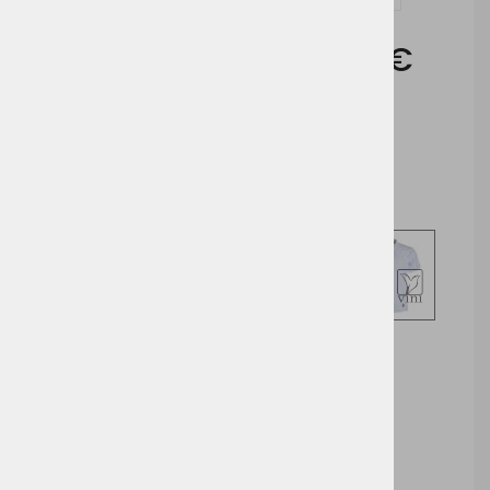
Cena brez DDV:
15,60 €
Cena z DDV:
19,03 €
Izberite opcijo za nakup