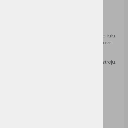
Payper Training
Šifra:
PY3074
Moška športna polo majica iz Drytech materiala,
hitro se suši in diha, odsevni dodatki na rokavih
Pralno na 30°c.
Ni primerno za likanje in sušenje v sušilnem stroju.
Možnosti dodelave:
Tisk
Vezenje
Vprašaj za izdelek in dodelavo ( tisk / vezenje )