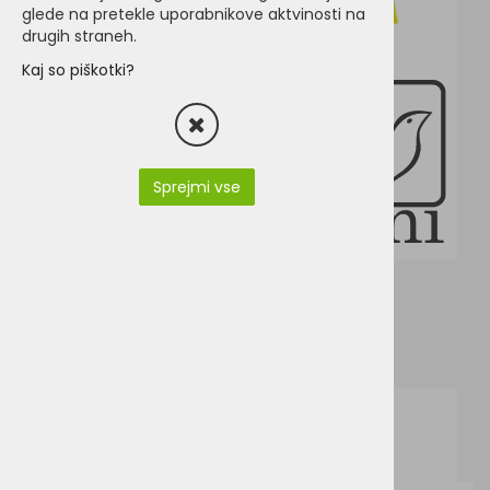
glede na pretekle uporabnikove aktvinosti na
drugih straneh.
Kaj so piškotki?
Sprejmi vse
PY3074-TRAINING_EN.pdf