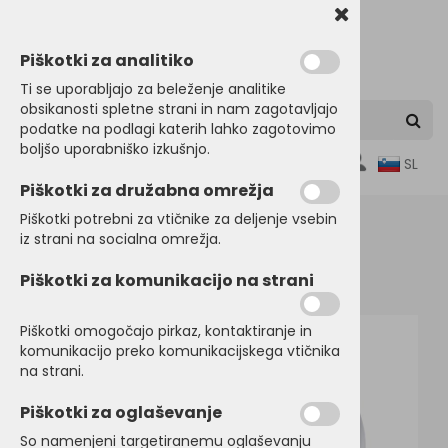
Piškotki za analitiko
Ti se uporabljajo za beleženje analitike
obsikanosti spletne strani in nam zagotavljajo
podatke na podlagi katerih lahko zagotovimo
boljšo uporabniško izkušnjo.
0
SL
Piškotki za družabna omrežja
Piškotki potrebni za vtičnike za deljenje vsebin
iz strani na socialna omrežja.
Domov
SRAJCE in POSLOVNA OBLAČILA
Piškotki za komunikacijo na strani
Srajce dolg rokav
Piškotki omogočajo pirkaz, kontaktiranje in
komunikacijo preko komunikacijskega vtičnika
na strani.
Piškotki za oglaševanje
So namenjeni targetiranemu oglaševanju