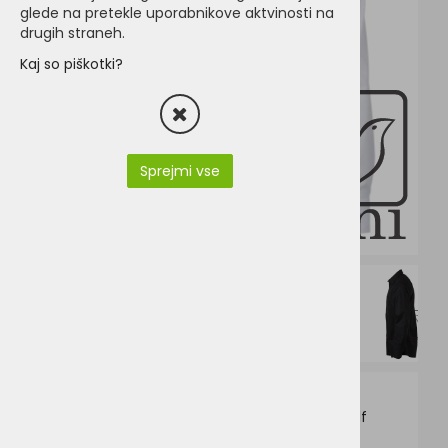
glede na pretekle uporabnikove aktvinosti na
drugih straneh.
Kaj so piškotki?
Sprejmi vse
JN682-James & Nicholson JN 682.pdf