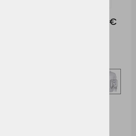
Vprašaj za izdelek in dodelavo ( tisk / vezenje )
Cena brez DDV:
22,05 €
Cena z DDV:
26,90 €
Izberite opcijo za nakup
DODAJ V KOŠARICO