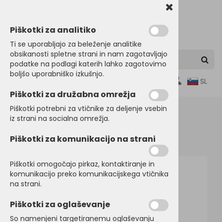
Piškotki za analitiko
Ti se uporabljajo za beleženje analitike
obsikanosti spletne strani in nam zagotavljajo
podatke na podlagi katerih lahko zagotovimo
boljšo uporabniško izkušnjo.
0
SL
Piškotki za družabna omrežja
Piškotki potrebni za vtičnike za deljenje vsebin
iz strani na socialna omrežja.
Domov
SRAJCE in POSLOVNA OBLAČILA
Piškotki za komunikacijo na strani
Srajce dolg rokav
Piškotki omogočajo pirkaz, kontaktiranje in
komunikacijo preko komunikacijskega vtičnika
na strani.
Piškotki za oglaševanje
So namenjeni targetiranemu oglaševanju