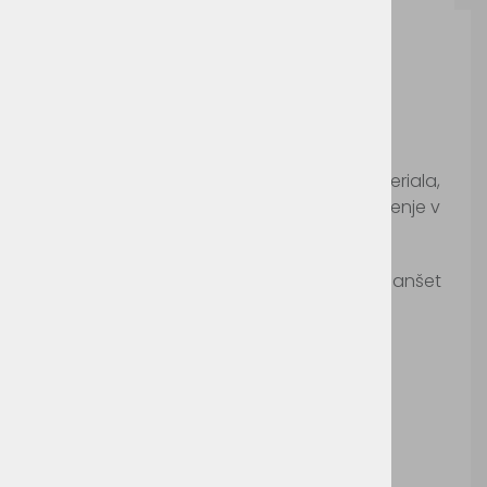
Russell 964M
Šifra:
R-964M
Telirana moška srajca z dolgimi rokavi, in
manšetami s po dvema gumboma, iz materiala,
ki omogoča enostavno vzdrževanje in sušenje v
sušilcu.
Srajca ima elemente znotraj ovratnika in manšet
v kontrastnih barvah.
Pralno na 40°c.
Primerno za sušenje v sušilnem stroju.
Možnosti dodelave: