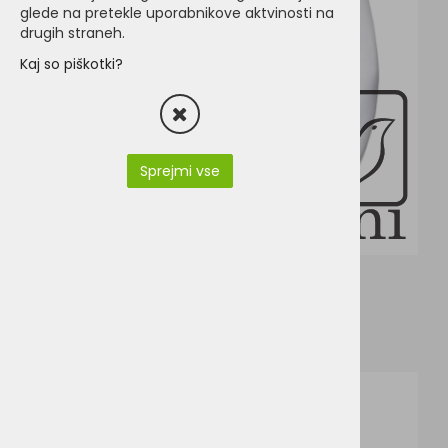
glede na pretekle uporabnikove aktvinosti na
drugih straneh.
Kaj so piškotki?
Sprejmi vse
R-964M-0_EN.pdf