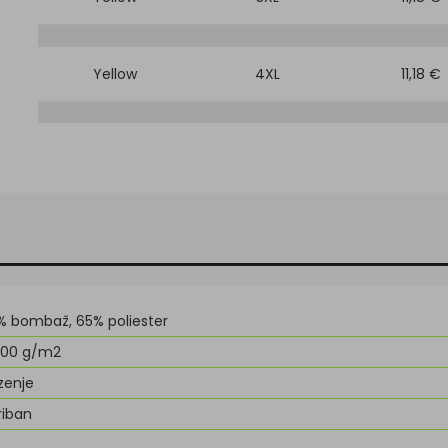
Yellow
4XL
11,18 €
% bombaž, 65% poliester
0,00 g/m2
zenje
riban