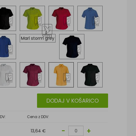
Marl storm grey
DODAJ V KOŠARICO
DV:
Cena z DDV:
-
+
13,64 €