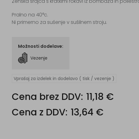
Ženska srajca s kratkimi rokavi iz bombaža in poliestra
Pralno na 40°c.
Ni primerno za sušenje v sušilnem stroju.
Možnosti dodelave:
Vezenje
Vprašaj za izdelek in dodelavo ( tisk / vezenje )
Cena brez DDV:
11,18 €
Cena z DDV:
13,64 €