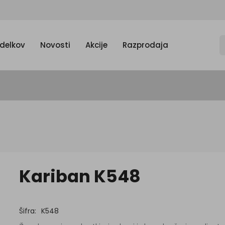
zdelkov
Novosti
Akcije
Razprodaja
Kariban K548
Šifra:
K548