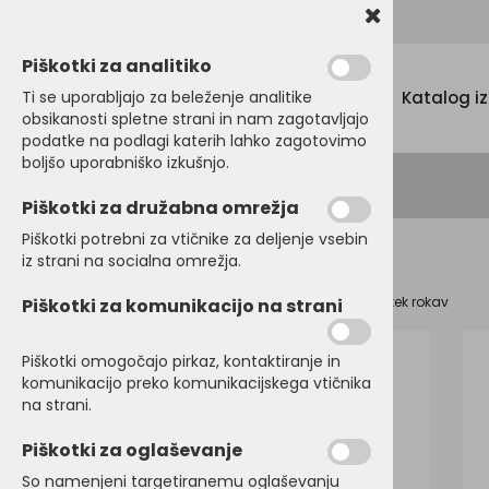
Promocijski tekstil, tisk in vezenje
Piškotki za analitiko
Menu
Ti se uporabljajo za beleženje analitike
Katalog i
obsikanosti spletne strani in nam zagotavljajo
podatke na podlagi katerih lahko zagotovimo
boljšo uporabniško izkušnjo.
Piškotki za družabna omrežja
Piškotki potrebni za vtičnike za deljenje vsebin
iz strani na socialna omrežja.
Domov
SRAJCE in POSLOVNA OBLAČILA
Srajce kratek rokav
Piškotki za komunikacijo na strani
Piškotki omogočajo pirkaz, kontaktiranje in
komunikacijo preko komunikacijskega vtičnika
na strani.
Piškotki za oglaševanje
So namenjeni targetiranemu oglaševanju