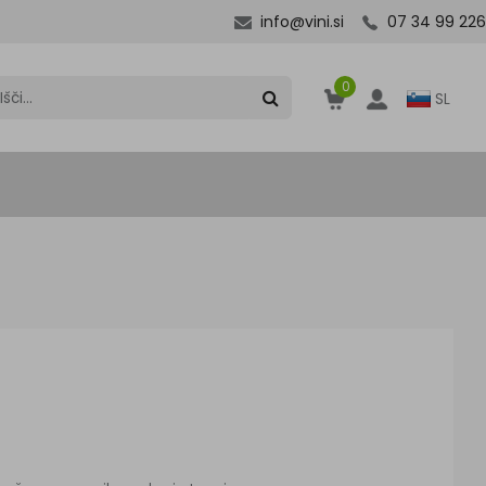
info@vini.si
07 34 99 226
0
SL