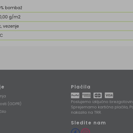
0% bombaž
0,00 g/m2
k, vezenje
&C
je
Plačila
nja
Poslujemo izključno brezgotovin
nosti (GDPR)
Sprejemamo kartična plačila, Pa
čilo
nakazila na TRR.
Sledite nam