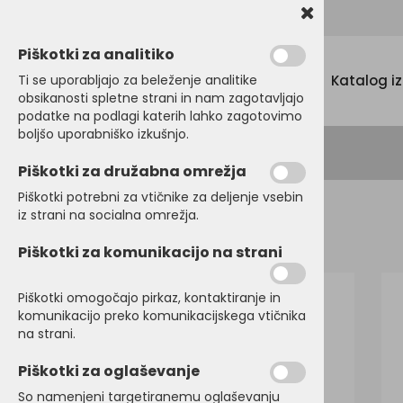
Promocijski tekstil, tisk in vezenje
Piškotki za analitiko
Menu
Ti se uporabljajo za beleženje analitike
Katalog i
obsikanosti spletne strani in nam zagotavljajo
podatke na podlagi katerih lahko zagotovimo
boljšo uporabniško izkušnjo.
Piškotki za družabna omrežja
Piškotki potrebni za vtičnike za deljenje vsebin
iz strani na socialna omrežja.
Domov
POLO MAJICE
Moške
Kratek rokav
Piškotki za komunikacijo na strani
Piškotki omogočajo pirkaz, kontaktiranje in
komunikacijo preko komunikacijskega vtičnika
na strani.
Piškotki za oglaševanje
So namenjeni targetiranemu oglaševanju