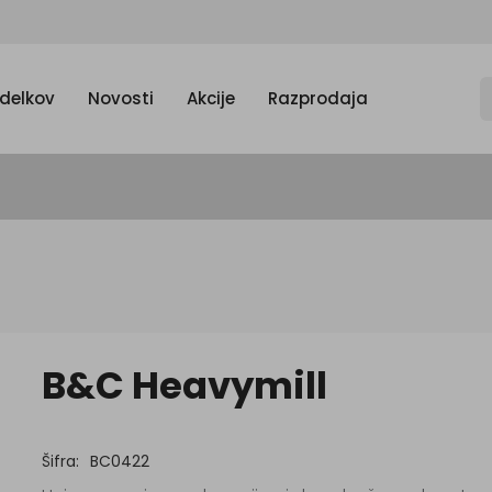
zdelkov
Novosti
Akcije
Razprodaja
B&C Heavymill
Šifra:
BC0422