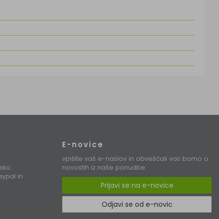
E-novice
vpišite vaš e-naslov in obveščali vas bomo o
sko.
novostih iz naše ponudbe
ypal in
Prijavi se na e-novice
Odjavi se od e-novic