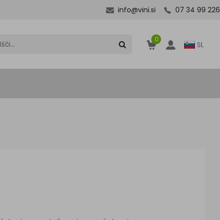
info@vini.si
07 34 99 226
0
SL