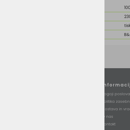
Material
10
Teža
23
Možnost dodelave
tis
Znamka
B
Podatki podjetja
Informaci
VINI d.o.o.
Pogoji poslova
Stari trg 37
Politika zaseb
8230 Mokronog
Slovenija
Dostava in vra
O nas
T: +386 (0)7 34 99 226
E: info@vini.si
Kontakt