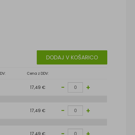
DODAJ V KOŠARICO
DV:
Cena z DDV:
-
+
17,49 €
-
+
17,49 €
-
+
17,49 €