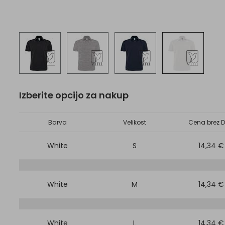
Izberite opcijo za nakup
Barva
Velikost
Cena brez D
White
S
14,34 €
White
M
14,34 €
White
L
14,34 €