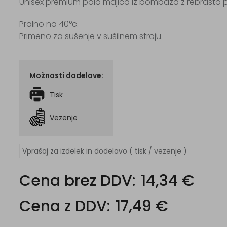
Unisex premium polo majica iz bombaža z rebrasto 
Pralno na 40°c.
Primeno za sušenje v sušilnem stroju.
Možnosti dodelave:
Tisk
Vezenje
Vprašaj za izdelek in dodelavo ( tisk / vezenje )
Cena brez DDV:
14,34 €
Cena z DDV:
17,49 €