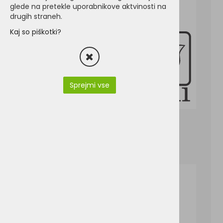
glede na pretekle uporabnikove aktvinosti na
drugih straneh.
Kaj so piškotki?
Sprejmi vse
BC0422-