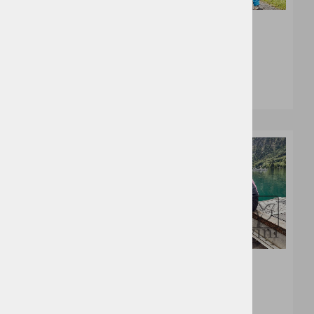
J&N JN1204
J&N JN1206
29,11 €
40,43 €
4
5
6
6
J&N JN1201
J&N JN1203