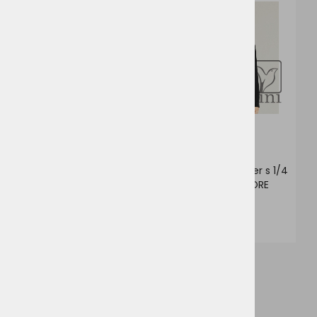
NOVO!
NOVO!
2
2
6
6
Moški flis pulover s 1/4
Ženski flis pulover s 1/4
zadrgo Craft CORE
zadrgo Craft CORE
Explore
Explore
40,50 €
40,50 €
NOVO!