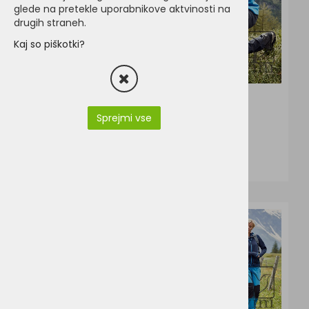
glede na pretekle uporabnikove aktvinosti na
drugih straneh.
Kaj so piškotki?
4
5
5
6
Sprejmi vse
Valento Hill
J&N JN1202
24,10 €
42,64 €
5
5
6
6