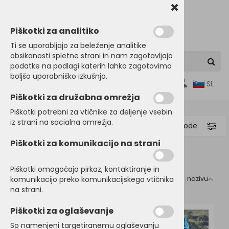
Piškotki za analitiko
Ti se uporabljajo za beleženje analitike
obsikanosti spletne strani in nam zagotavljajo
podatke na podlagi katerih lahko zagotovimo
boljšo uporabniško izkušnjo.
0
SL
Piškotki za družabna omrežja
Piškotki potrebni za vtičnike za deljenje vsebin
iz strani na socialna omrežja.
Filtriraj proizvode
Piškotki za komunikacijo na strani
Domov
ŠPORTNI PROGRAM
Pohodništvo
Piškotki omogočajo pirkaz, kontaktiranje in
komunikacijo preko komunikacijskega vtičnika
Razvrsti po:
ceni
nazivu
Pohodništvo
na strani.
Piškotki za oglaševanje
So namenjeni targetiranemu oglaševanju