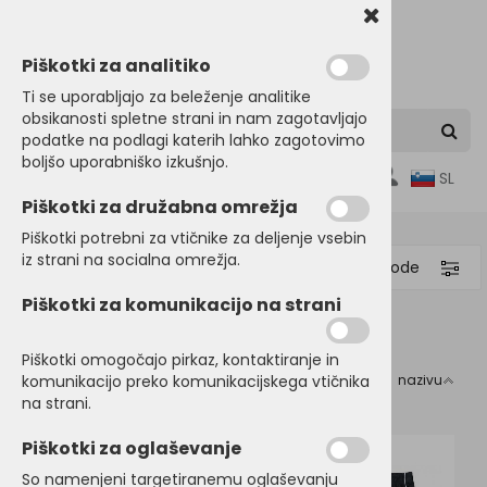
Piškotki za analitiko
Ti se uporabljajo za beleženje analitike
obsikanosti spletne strani in nam zagotavljajo
podatke na podlagi katerih lahko zagotovimo
boljšo uporabniško izkušnjo.
0
SL
Piškotki za družabna omrežja
Piškotki potrebni za vtičnike za deljenje vsebin
iz strani na socialna omrežja.
Filtriraj proizvode
Piškotki za komunikacijo na strani
Domov
ŠPORTNI PROGRAM
Dresi + hlačke
Piškotki omogočajo pirkaz, kontaktiranje in
komunikacijo preko komunikacijskega vtičnika
Razvrsti po:
ceni
nazivu
Dresi + hlačke
na strani.
Piškotki za oglaševanje
So namenjeni targetiranemu oglaševanju