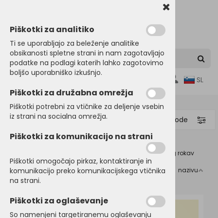
Piškotki za analitiko
Ti se uporabljajo za beleženje analitike
obsikanosti spletne strani in nam zagotavljajo
podatke na podlagi katerih lahko zagotovimo
boljšo uporabniško izkušnjo.
0
SL
Piškotki za družabna omrežja
Piškotki potrebni za vtičnike za deljenje vsebin
iz strani na socialna omrežja.
Filtriraj proizvode
Piškotki za komunikacijo na strani
Domov
OTROŠKA in BABY OBLAČILA
Majice
Dolg rokav
Piškotki omogočajo pirkaz, kontaktiranje in
komunikacijo preko komunikacijskega vtičnika
Razvrsti po:
ceni
nazivu
Dolg rokav
na strani.
Piškotki za oglaševanje
So namenjeni targetiranemu oglaševanju