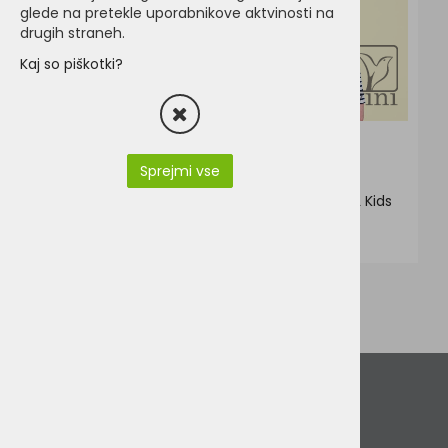
glede na pretekle uporabnikove aktvinosti na
drugih straneh.
Kaj so piškotki?
7
2
6
5
Sprejmi vse
J&N JN913K
Sol's Matelot LSL Kids
od 6,64 €
11,08 €
Podatki podjetja
VINI d.o.o.