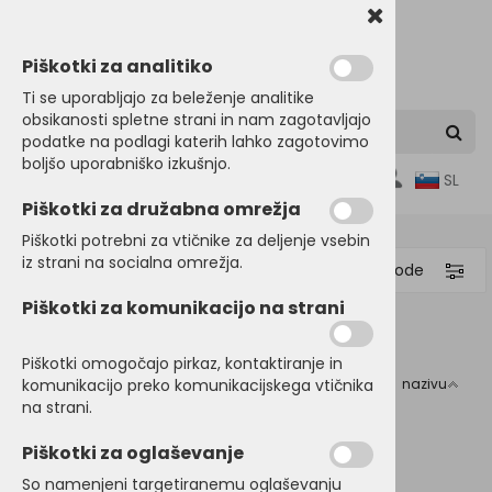
Piškotki za analitiko
Ti se uporabljajo za beleženje analitike
obsikanosti spletne strani in nam zagotavljajo
podatke na podlagi katerih lahko zagotovimo
boljšo uporabniško izkušnjo.
0
SL
Piškotki za družabna omrežja
Piškotki potrebni za vtičnike za deljenje vsebin
iz strani na socialna omrežja.
Filtriraj proizvode
Piškotki za komunikacijo na strani
Domov
DRUG PROMO MATERIAL
Igre
Piškotki omogočajo pirkaz, kontaktiranje in
komunikacijo preko komunikacijskega vtičnika
Razvrsti po:
ceni
nazivu
Igre
na strani.
Piškotki za oglaševanje
So namenjeni targetiranemu oglaševanju