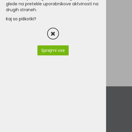
glede na pretekle uporabnikove aktvinosti na
drugih straneh.
Kaj so piškotki?
Domino
1,72 €
Sprejmi vse
Podatki podjetja
VINI d.o.o.
Stari trg 37
8230 Mokronog
Slovenija