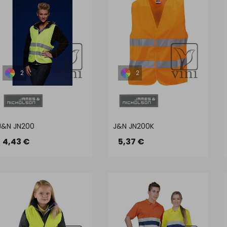
2
2
J&N JN200
J&N JN200K
4,43 €
5,37 €