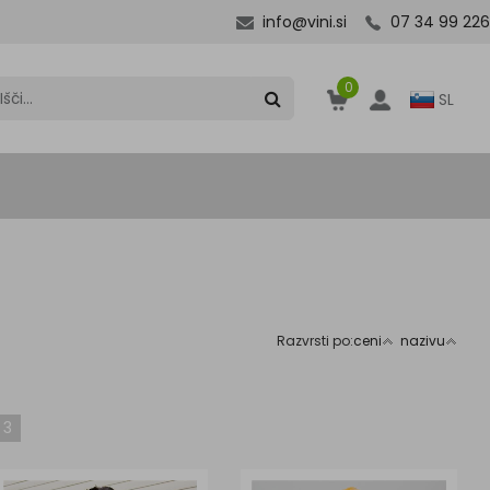
info@vini.si
07 34 99 226
0
SL
Razvrsti po:
ceni
nazivu
3