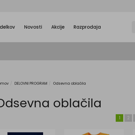
zdelkov
Novosti
Akcije
Razprodaja
omov
DELOVNI PROGRAM
Odsevna oblačila
Odsevna oblačila
1
2