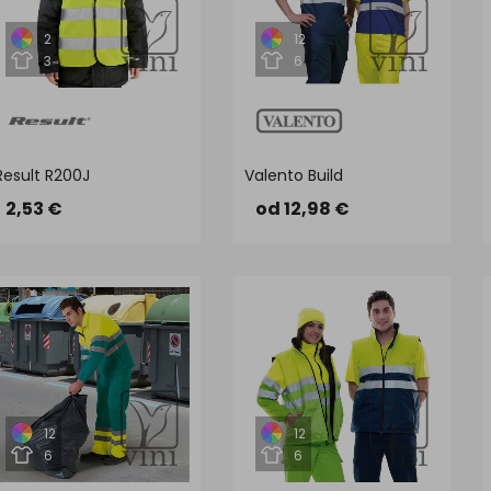
2
12
3
6
Result R200J
Valento Build
2,53 €
od 12,98 €
12
12
6
6