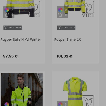
2
2
6
8
Payper Safe HI-VI Winter
Payper Shine 2.0
57,55 €
101,02 €
2
3