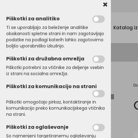
Promocijski tekstil, tisk in vezenje
Piškotki za analitiko
Menu
Ti se uporabljajo za beleženje analitike
Katalog i
obsikanosti spletne strani in nam zagotavljajo
podatke na podlagi katerih lahko zagotovimo
boljšo uporabniško izkušnjo.
Piškotki za družabna omrežja
Piškotki potrebni za vtičnike za deljenje vsebin
iz strani na socialna omrežja.
D
Piškotki za komunikacijo na strani
MAJICE
BARVNA SKUPINA
POLO MAJICE
Piškotki omogočajo pirkaz, kontaktiranje in
komunikacijo preko komunikacijskega vtičnika
PULOVERJI
SPOL
na strani.
Moške
OTROŠKA in BABY
Piškotki za oglaševanje
Ženske
OBLAČILA
So namenjeni targetiranemu oglaševanju