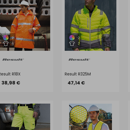
2
2
6
7
Result R18X
Result R325M
38,98 €
47,14 €