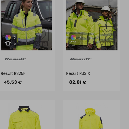
2
2
5
7
Result R325F
Result R331X
45,53 €
82,81 €