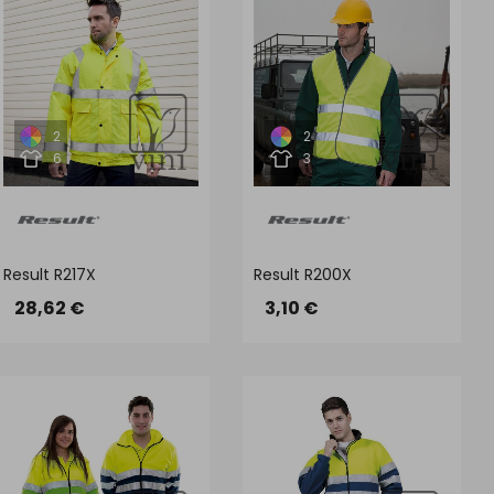
2
2
6
3
Result R217X
Result R200X
28,62 €
3,10 €