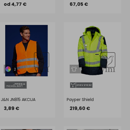
od 4,77 €
67,05 €
2
9
J&N JN815 AKCIJA
Payper Shield
3,89 €
219,60 €