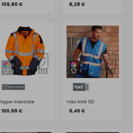
109,80 €
8,28 €
2
12
8
5
Payper Interstate
Yoko HVW 120
150,98 €
6,45 €