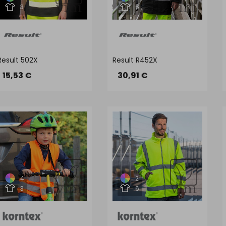
3
6
Result 502X
Result R452X
15,53 €
30,91 €
4
2
3
6