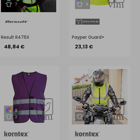
7
8
Result R476X
Payper Guard+
48,84 €
23,13 €
8
2
6