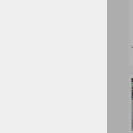
S
kombinezoni
M
L
Delovne hlače
XL
XXL
3XL
Brezrokavniki
4XL
5XL
Odsevna oblačila
6XL
7XL
Delovna obutev
42
44
Gostinstvo
46
48
50
Zdravstvo in nega
52
54
delovne rokavice
56
58
ostalo
60
62
Izpostavljeno
64
88
ŠPORTNI PROGRAM
92
96