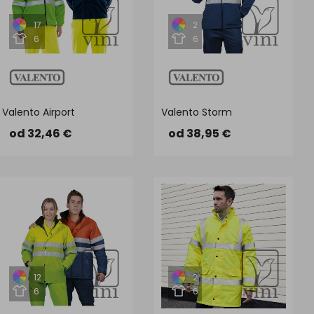
17
2
6
6
Valento Airport
Valento Storm
od 32,46 €
od 38,95 €
12
2
6
6