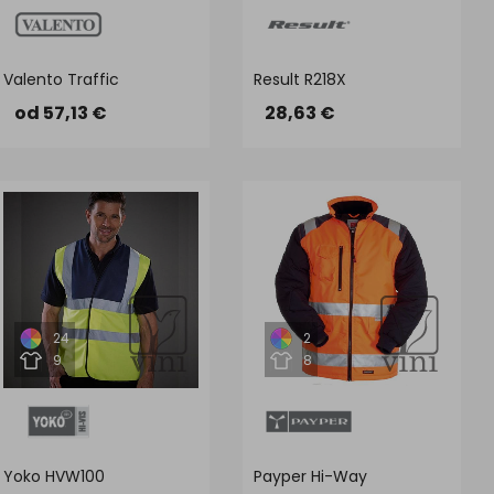
Valento Traffic
Result R218X
od 57,13 €
28,63 €
24
2
9
8
Yoko HVW100
Payper Hi-Way