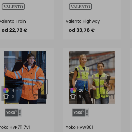
Valento Train
Valento Highway
od 22,72 €
od 33,76 €
4
26
6
9
Yoko HVP711 7v1
Yoko HVW801