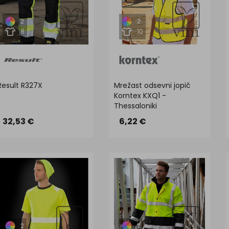
2
2
8
10
Result R327X
Mrežast odsevni jopič
Korntex KXQ1 -
Thessaloniki
32,53 €
6,22 €
2
2