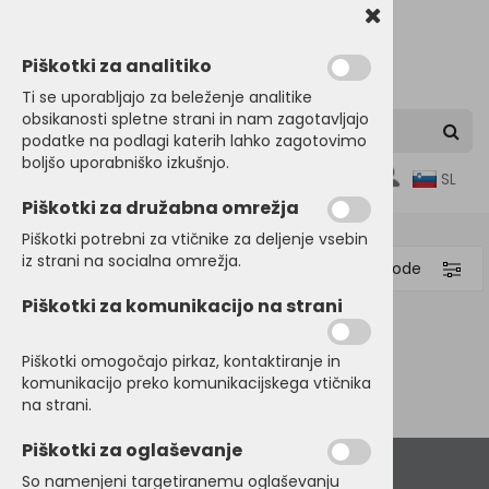
Piškotki za analitiko
Ti se uporabljajo za beleženje analitike
obsikanosti spletne strani in nam zagotavljajo
podatke na podlagi katerih lahko zagotovimo
boljšo uporabniško izkušnjo.
0
SL
Piškotki za družabna omrežja
Piškotki potrebni za vtičnike za deljenje vsebin
iz strani na socialna omrežja.
Filtriraj proizvode
Piškotki za komunikacijo na strani
Domov
PETROLHEADS
Piškotki omogočajo pirkaz, kontaktiranje in
komunikacijo preko komunikacijskega vtičnika
na strani.
Piškotki za oglaševanje
So namenjeni targetiranemu oglaševanju