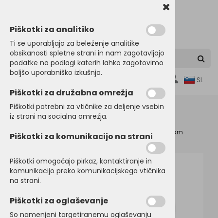
Piškotki za analitiko
Ti se uporabljajo za beleženje analitike
obsikanosti spletne strani in nam zagotavljajo
podatke na podlagi katerih lahko zagotovimo
boljšo uporabniško izkušnjo.
0
SL
Piškotki za družabna omrežja
Piškotki potrebni za vtičnike za deljenje vsebin
iz strani na socialna omrežja.
Domov
OTROŠKA in BABY OBLAČILA
Športni program
Piškotki za komunikacijo na strani
Ekipni športi - dresi
Piškotki omogočajo pirkaz, kontaktiranje in
komunikacijo preko komunikacijskega vtičnika
na strani.
Piškotki za oglaševanje
So namenjeni targetiranemu oglaševanju