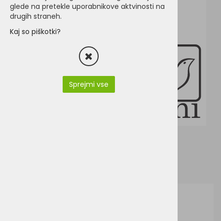
glede na pretekle uporabnikove aktvinosti na
drugih straneh.
Kaj so piškotki?
Sprejmi vse
Valento Wembley
Junior