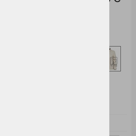
Cena z DDV:
128,71 €
Izberite opcijo za nakup
DODAJ V KOŠARICO
Cena brez
Barva
Velikost
Cena z DDV:
DDV: