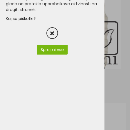
glede na pretekle uporabnikove aktvinosti na
drugih straneh.
Kaj so piškotki?
Sprejmi vse
J&N JN1081