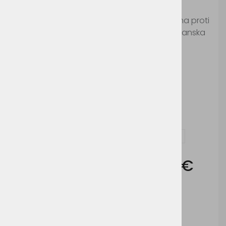
Šifra:
V5051K
Otroška dvobarvna softshell jakna, odporna proti
vodi in vetru, prilagodljiva zapestja, dva stranska
in en žep na prsih z zadrgo
Možnosti dodelave:
Vezenje
Vprašaj za izdelek in dodelavo ( tisk / vezenje )
Cena brez DDV:
32,99 €
Cena z DDV:
40,25 €