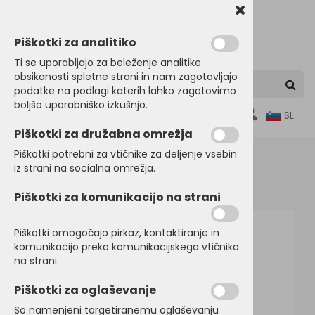
Piškotki za analitiko
Ti se uporabljajo za beleženje analitike
obsikanosti spletne strani in nam zagotavljajo
podatke na podlagi katerih lahko zagotovimo
boljšo uporabniško izkušnjo.
0
SL
Piškotki za družabna omrežja
Piškotki potrebni za vtičnike za deljenje vsebin
iz strani na socialna omrežja.
Domov
OTROŠKA in BABY OBLAČILA
Jakne
Piškotki za komunikacijo na strani
Piškotki omogočajo pirkaz, kontaktiranje in
komunikacijo preko komunikacijskega vtičnika
na strani.
Piškotki za oglaševanje
So namenjeni targetiranemu oglaševanju