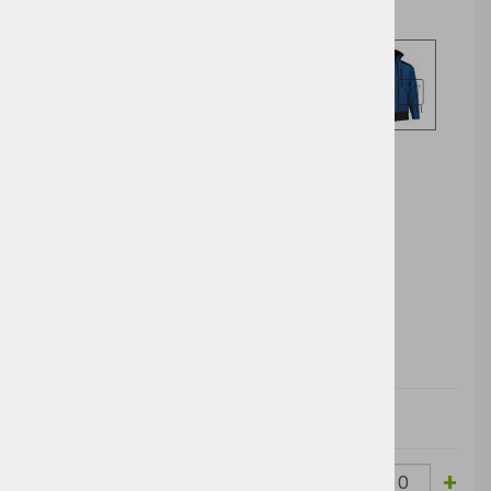
Izberite opcijo za nakup
DODAJ V KOŠARICO
Cena brez
Barva
Velikost
Cena z DDV:
DDV:
Spring
-
+
3
32,99 €
40,25 €