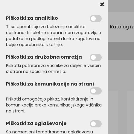
Promocijski tekstil, tisk in vezenje
Piškotki za analitiko
Menu
Ti se uporabljajo za beleženje analitike
Katalog i
obsikanosti spletne strani in nam zagotavljajo
podatke na podlagi katerih lahko zagotovimo
boljšo uporabniško izkušnjo.
Piškotki za družabna omrežja
Piškotki potrebni za vtičnike za deljenje vsebin
iz strani na socialna omrežja.
Domov
DELOVNI PROGRAM
Brezrokavniki
Piškotki za komunikacijo na strani
Piškotki omogočajo pirkaz, kontaktiranje in
komunikacijo preko komunikacijskega vtičnika
na strani.
Piškotki za oglaševanje
So namenjeni targetiranemu oglaševanju