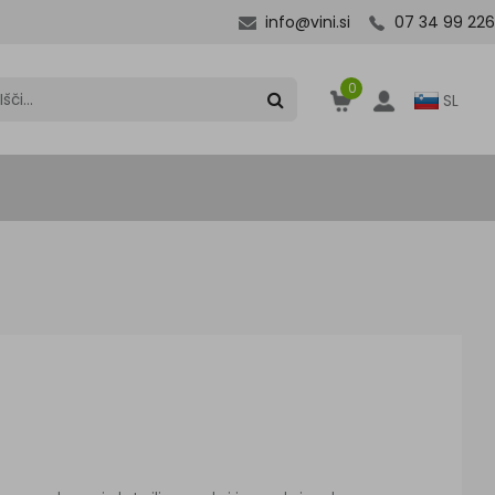
info@vini.si
07 34 99 226
0
SL