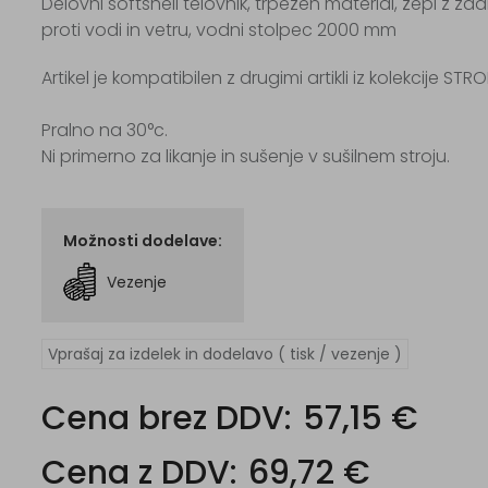
Delovni softshell telovnik, trpežen material, žepi z z
proti vodi in vetru, vodni stolpec 2000 mm
Artikel je kompatibilen z drugimi artikli iz kolekcije STR
Pralno na 30°c.
Ni primerno za likanje in sušenje v sušilnem stroju.
Možnosti dodelave:
Vezenje
Vprašaj za izdelek in dodelavo ( tisk / vezenje )
Cena brez DDV:
57,15 €
Cena z DDV:
69,72 €