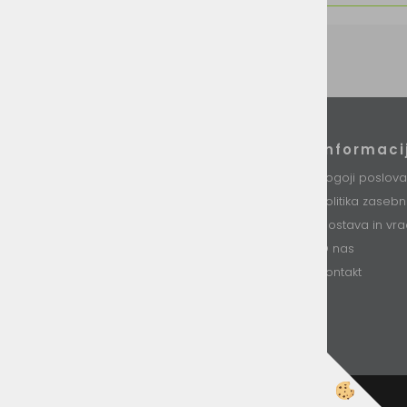
Podatki podjetja
Informaci
VINI d.o.o.
Pogoji poslova
Stari trg 37
Politika zaseb
8230 Mokronog
Slovenija
Dostava in vra
O nas
T: +386 (0)7 34 99 226
E: info@vini.si
Kontakt
DŠ: SI85893331
Matična št. 5754437000