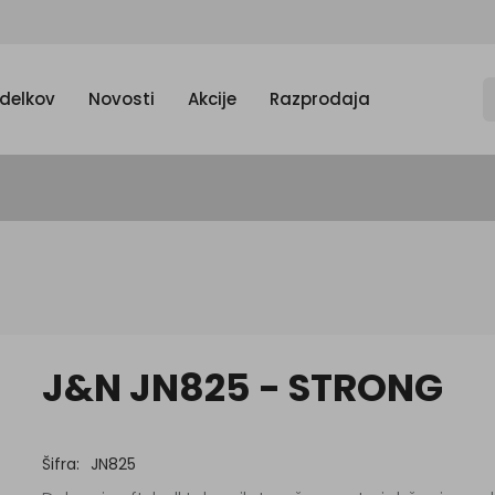
zdelkov
Novosti
Akcije
Razprodaja
J&N JN825 - STRONG
Šifra:
JN825