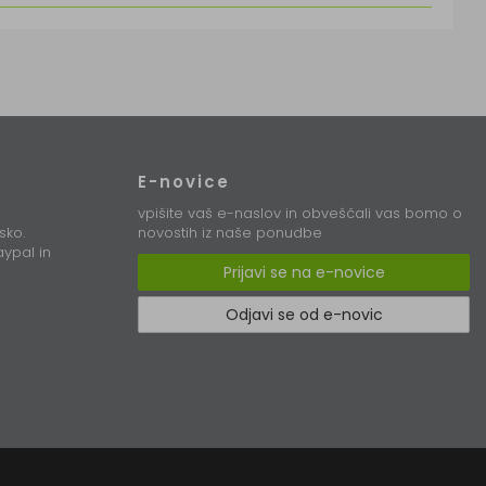
E-novice
vpišite vaš e-naslov in obveščali vas bomo o
sko.
novostih iz naše ponudbe
ypal in
Prijavi se na e-novice
Odjavi se od e-novic