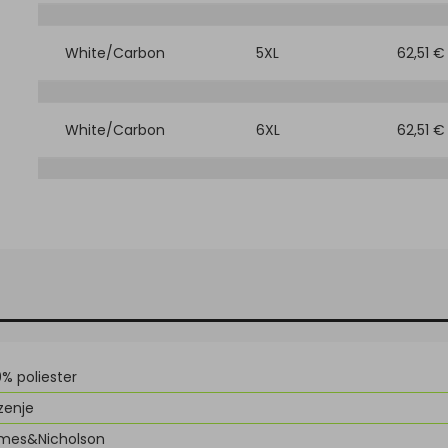
White/Carbon
5XL
62,51 €
White/Carbon
6XL
62,51 €
0% poliester
zenje
mes&Nicholson