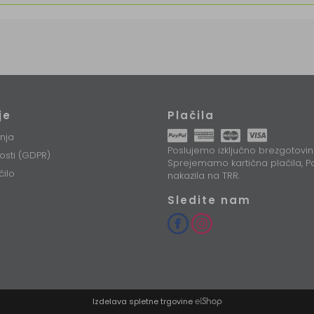
je
Plačila
nja
Poslujemo izključno brezgotovin
nosti (GDPR)
Sprejemamo kartična plačila, Pa
čilo
nakazila na TRR.
Sledite nam
Izdelava spletne trgovine