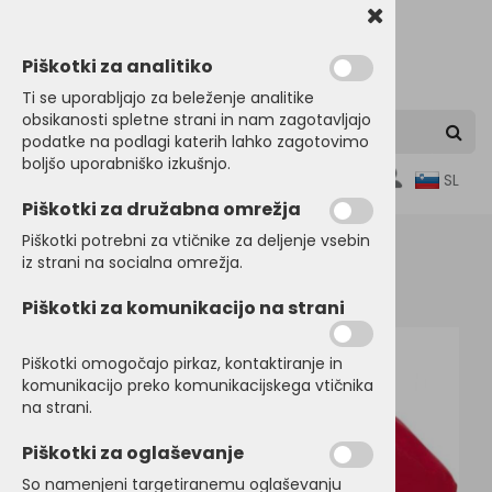
Piškotki za analitiko
Ti se uporabljajo za beleženje analitike
obsikanosti spletne strani in nam zagotavljajo
podatke na podlagi katerih lahko zagotovimo
boljšo uporabniško izkušnjo.
0
SL
Piškotki za družabna omrežja
Piškotki potrebni za vtičnike za deljenje vsebin
iz strani na socialna omrežja.
Domov
KAPE, ŠALI, ROKAVICE
Klobuki
Piškotki za komunikacijo na strani
Piškotki omogočajo pirkaz, kontaktiranje in
komunikacijo preko komunikacijskega vtičnika
na strani.
Piškotki za oglaševanje
So namenjeni targetiranemu oglaševanju