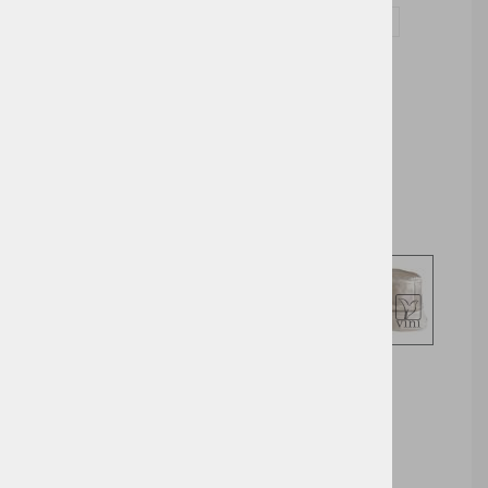
Vprašaj za izdelek in dodelavo ( tisk / vezenje )
Cena brez DDV:
1,45 €
Cena z DDV:
1,77 €