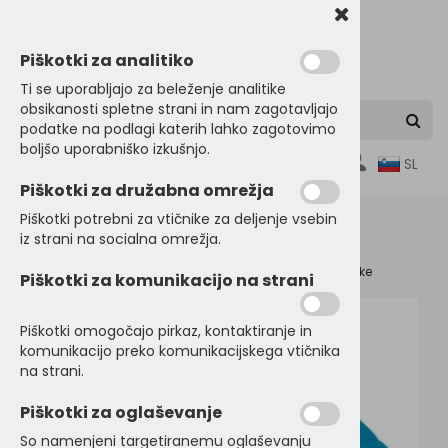
Piškotki za analitiko
Ti se uporabljajo za beleženje analitike
obsikanosti spletne strani in nam zagotavljajo
podatke na podlagi katerih lahko zagotovimo
boljšo uporabniško izkušnjo.
0
SL
Piškotki za družabna omrežja
Piškotki potrebni za vtičnike za deljenje vsebin
iz strani na socialna omrežja.
Domov
ODEJE in PREVLEKE
Odeje
Odeje in prevleke
Piškotki za komunikacijo na strani
Piškotki omogočajo pirkaz, kontaktiranje in
komunikacijo preko komunikacijskega vtičnika
na strani.
Piškotki za oglaševanje
So namenjeni targetiranemu oglaševanju