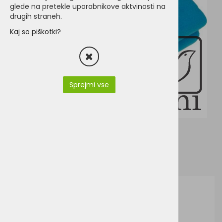
glede na pretekle uporabnikove aktvinosti na
drugih straneh.
Kaj so piškotki?
Sprejmi vse
J&N JN950