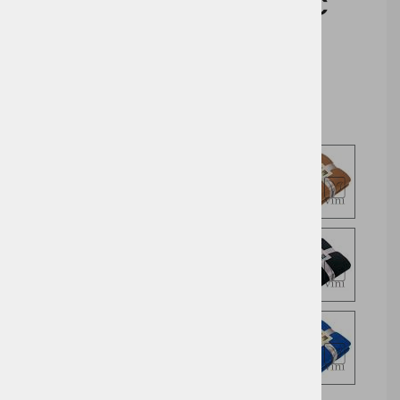
Cena brez DDV:
9,50 €
Cena z DDV:
11,59 €