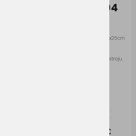
Myrtle Beach MB504
Šifra:
MB504
Topel klasičen pleten zimski šal velikosti 165x25cm
Pralno na 40°c.
Ni primerno za likanje in sušenje v sušilnem stroju.
Možnosti dodelave:
Vezenje
Vprašaj za izdelek in dodelavo ( tisk / vezenje )
Cena brez DDV:
9,60 €