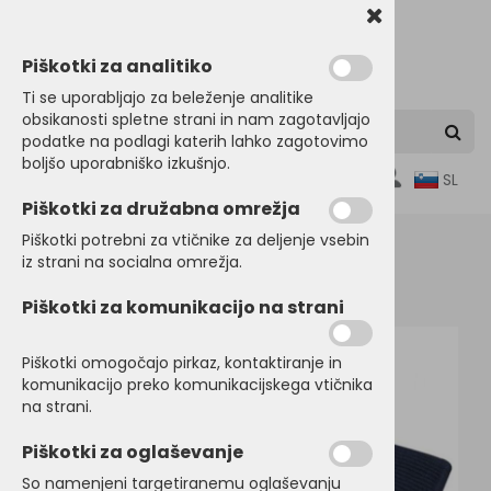
Piškotki za analitiko
Ti se uporabljajo za beleženje analitike
obsikanosti spletne strani in nam zagotavljajo
podatke na podlagi katerih lahko zagotovimo
boljšo uporabniško izkušnjo.
0
SL
Piškotki za družabna omrežja
Piškotki potrebni za vtičnike za deljenje vsebin
iz strani na socialna omrežja.
Domov
KAPE, ŠALI, ROKAVICE
Šali
Piškotki za komunikacijo na strani
Piškotki omogočajo pirkaz, kontaktiranje in
komunikacijo preko komunikacijskega vtičnika
na strani.
Piškotki za oglaševanje
So namenjeni targetiranemu oglaševanju