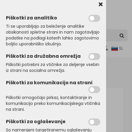
Piškotki za analitiko
Ti se uporabljajo za beleženje analitike
obsikanosti spletne strani in nam zagotavljajo
podatke na podlagi katerih lahko zagotovimo
boljšo uporabniško izkušnjo.
0
SL
Piškotki za družabna omrežja
Piškotki potrebni za vtičnike za deljenje vsebin
iz strani na socialna omrežja.
Domov
TORBE, NAHRBTNIKI, VREČE
Nahrbtniki
Piškotki za komunikacijo na strani
Piškotki omogočajo pirkaz, kontaktiranje in
komunikacijo preko komunikacijskega vtičnika
na strani.
Piškotki za oglaševanje
So namenjeni targetiranemu oglaševanju