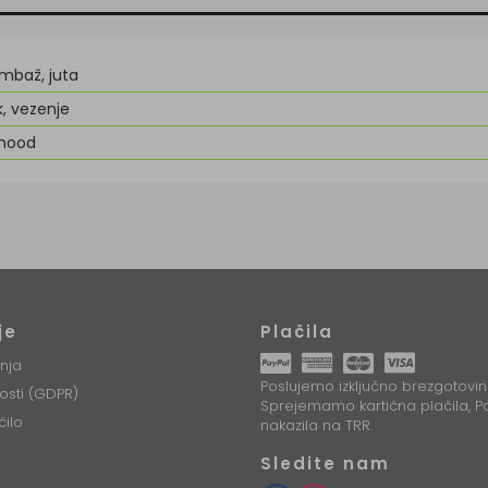
mbaž, juta
k, vezenje
mood
je
Plačila
nja
Poslujemo izključno brezgotovin
nosti (GDPR)
Sprejemamo kartična plačila, Pa
čilo
nakazila na TRR.
Sledite nam