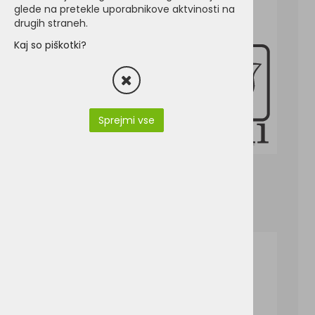
glede na pretekle uporabnikove aktvinosti na
drugih straneh.
Kaj so piškotki?
Sprejmi vse
ki0221.pdf