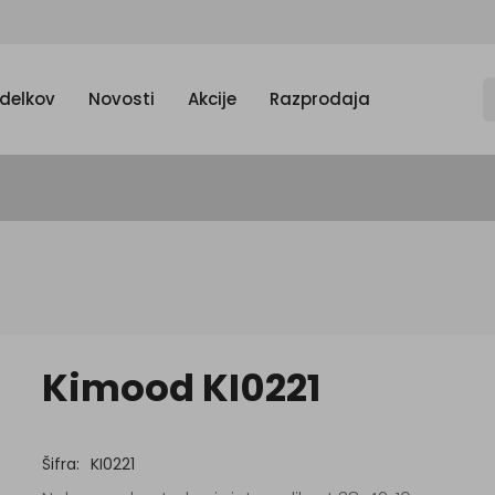
zdelkov
Novosti
Akcije
Razprodaja
Kimood KI0221
Šifra:
KI0221