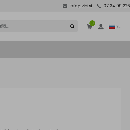
info@vini.si
07 34 99 226
0
SL