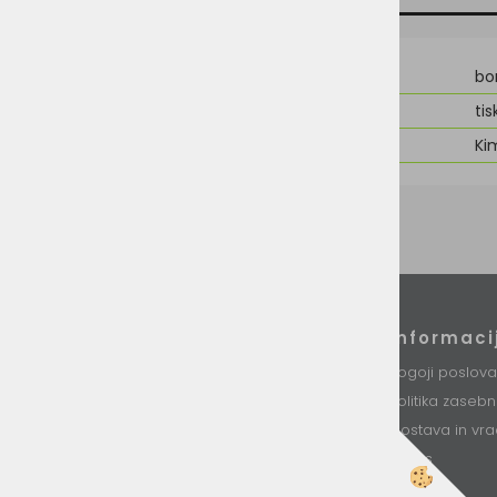
Material
bo
Možnost dodelave
tis
Znamka
Ki
Podatki podjetja
Informaci
VINI d.o.o.
Pogoji poslova
Stari trg 37
Politika zaseb
8230 Mokronog
Slovenija
Dostava in vra
O nas
T: +386 (0)7 34 99 226
E: info@vini.si
Kontakt