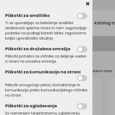
Promocijski tekstil, tisk in vezenje
Piškotki za analitiko
Menu
Ti se uporabljajo za beleženje analitike
Katalog i
obsikanosti spletne strani in nam zagotavljajo
podatke na podlagi katerih lahko zagotovimo
boljšo uporabniško izkušnjo.
Piškotki za družabna omrežja
Piškotki potrebni za vtičnike za deljenje vsebin
iz strani na socialna omrežja.
Domov
TORBE, NAHRBTNIKI, VREČE
Nakupovalne vrečke in torbe
Piškotki za komunikacijo na strani
Piškotki omogočajo pirkaz, kontaktiranje in
komunikacijo preko komunikacijskega vtičnika
na strani.
Piškotki za oglaševanje
So namenjeni targetiranemu oglaševanju