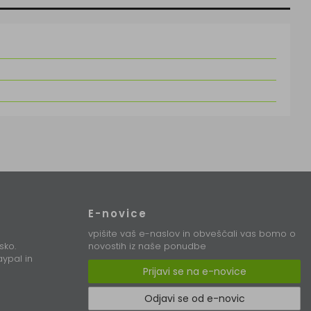
E-novice
vpišite vaš e-naslov in obveščali vas bomo o
sko.
novostih iz naše ponudbe
ypal in
Prijavi se na e-novice
Odjavi se od e-novic