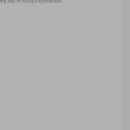
dnji žep in ročaj iz bombaža.