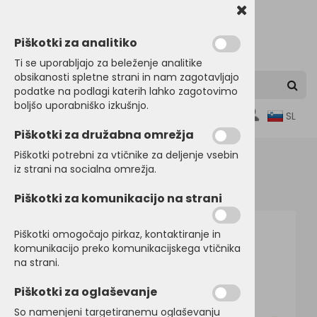
Piškotki za analitiko
Ti se uporabljajo za beleženje analitike
obsikanosti spletne strani in nam zagotavljajo
podatke na podlagi katerih lahko zagotovimo
boljšo uporabniško izkušnjo.
0
SL
Piškotki za družabna omrežja
Piškotki potrebni za vtičnike za deljenje vsebin
iz strani na socialna omrežja.
Domov
DRUG PROMO MATERIAL
Promo pisala
Piškotki za komunikacijo na strani
Piškotki omogočajo pirkaz, kontaktiranje in
komunikacijo preko komunikacijskega vtičnika
na strani.
Piškotki za oglaševanje
So namenjeni targetiranemu oglaševanju