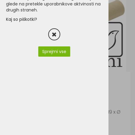
glede na pretekle uporabnikove aktvinosti na
drugih straneh.
Kaj so piškotki?
Sprejmi vse
Barvice - Eko
Šifra:
E13490
12 barvic v kartonskem tulcu, velikost tulca 19 x Ø
3,5 cm