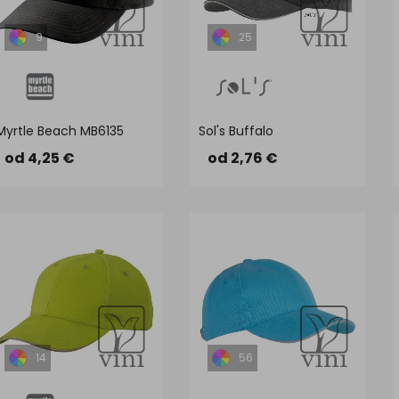
9
25
Myrtle Beach MB6135
Sol's Buffalo
od 4,25 €
od 2,76 €
14
56