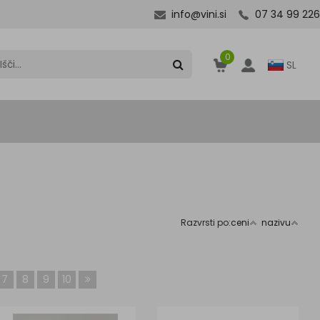
info@vini.si
07 34 99 226
0
SL
Razvrsti po:
ceni
nazivu
7
8
9
10