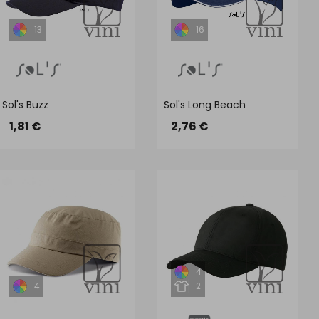
13
16
Sol's Buzz
Sol's Long Beach
1,81 €
2,76 €
4
4
2