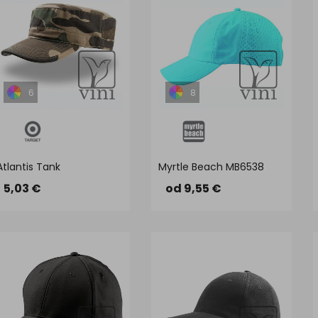
6
8
Atlantis Tank
Myrtle Beach MB6538
5,03 €
od 9,55 €