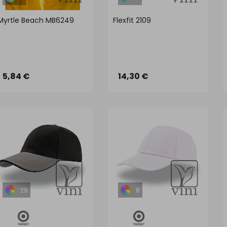
Myrtle Beach MB6249
Flexfit 2109
5,84 €
14,30 €
29
8