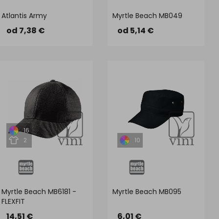
Atlantis Army
Myrtle Beach MB049
od 7,38 €
od 5,14 €
16
2
10
Myrtle Beach MB6181 -
Myrtle Beach MB095
FLEXFIT
14,51 €
6,01 €