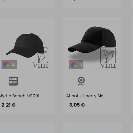
14
8
Myrtle Beach MB001
Atlantis Liberty Six
2,21 €
3,05 €