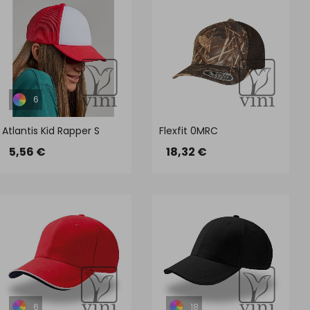
6
Atlantis Kid Rapper S
Flexfit 0MRC
5,56 €
18,32 €
6
18