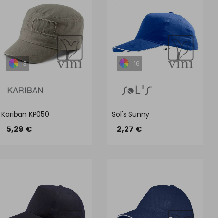
3
16
Kariban KP050
Sol's Sunny
5,29 €
2,27 €