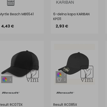
Myrtle Beach MB6541
6-delna kapa KARIBAN
KP011
4,43 €
2,93 €
7
2
2
Result RC073X
Result RC085X