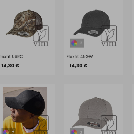
3
Flexfit 06RC
Flexfit 45GW
14,30 €
14,30 €
7
3