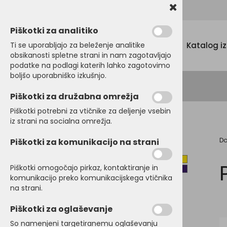
Promocijski tekstil, tisk in vezenje
Piškotki za analitiko
Menu
Ti se uporabljajo za beleženje analitike
Katalog i
obsikanosti spletne strani in nam zagotavljajo
podatke na podlagi katerih lahko zagotovimo
boljšo uporabniško izkušnjo.
Piškotki za družabna omrežja
Piškotki potrebni za vtičnike za deljenje vsebin
iz strani na socialna omrežja.
D
Piškotki za komunikacijo na strani
MAJICE
BARVNA SKUPINA
POLO MAJICE
Piškotki omogočajo pirkaz, kontaktiranje in
komunikacijo preko komunikacijskega vtičnika
PULOVERJI
na strani.
BLAGOVNA ZNAMKA
OTROŠKA in BABY
Piškotki za oglaševanje
Atlantis
OBLAČILA
Beechfield
So namenjeni targetiranemu oglaševanju