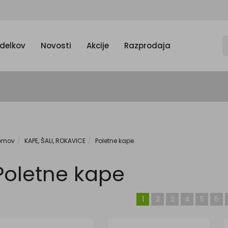
zdelkov
Novosti
Akcije
Razprodaja
omov
KAPE, ŠALI, ROKAVICE
Poletne kape
Poletne kape
1
2
3
4
5
6