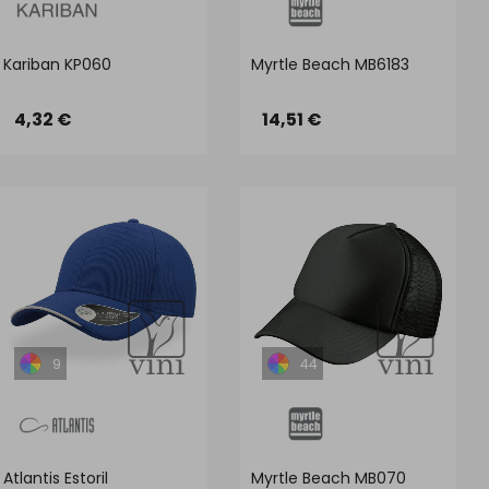
Kariban KP060
Myrtle Beach MB6183
4,32 €
14,51 €
9
44
Atlantis Estoril
Myrtle Beach MB070