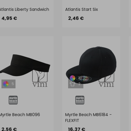
Atlantis Liberty Sandwich
Atlantis Start Six
4,95 €
2,46 €
10
5
2
Myrtle Beach MB096
Myrtle Beach MB6184 -
FLEXFIT
2,56 €
16,37 €