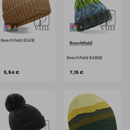
6
4
Beechfield B341B
Beechfield B486B
5,94 €
7,15 €