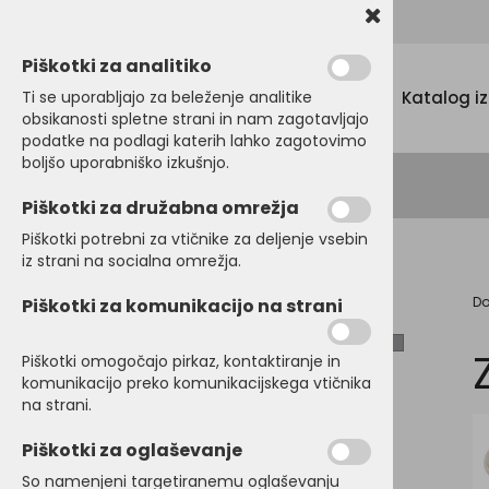
Promocijski tekstil, tisk in vezenje
Piškotki za analitiko
Menu
Ti se uporabljajo za beleženje analitike
Katalog i
obsikanosti spletne strani in nam zagotavljajo
podatke na podlagi katerih lahko zagotovimo
boljšo uporabniško izkušnjo.
Piškotki za družabna omrežja
Piškotki potrebni za vtičnike za deljenje vsebin
iz strani na socialna omrežja.
D
Piškotki za komunikacijo na strani
MAJICE
BARVNA SKUPINA
POLO MAJICE
Piškotki omogočajo pirkaz, kontaktiranje in
komunikacijo preko komunikacijskega vtičnika
PULOVERJI
BLAGOVNA ZNAMKA
na strani.
Atlantis
OTROŠKA in BABY
Piškotki za oglaševanje
Beechfield
OBLAČILA
Myrtle Beach
So namenjeni targetiranemu oglaševanju