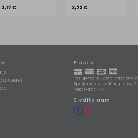
3,17 €
3,23 €
je
Plačila
nja
Poslujemo izključno brezgotovin
nosti (GDPR)
Sprejemamo kartična plačila, Pa
čilo
nakazila na TRR.
Sledite nam