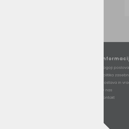
Podatki podjetja
Informaci
VINI d.o.o.
Pogoji poslova
Stari trg 37
Politika zaseb
8230 Mokronog
Slovenija
Dostava in vra
O nas
T: +386 (0)7 34 99 226
E: info@vini.si
Kontakt
DŠ: SI85893331
Matična št. 5754437000