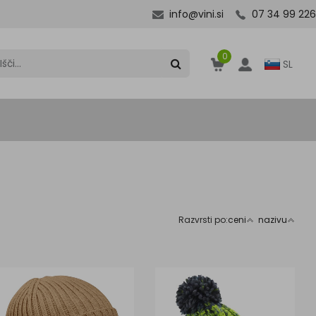
info@vini.si
07 34 99 226
0
SL
Razvrsti po:
ceni
nazivu