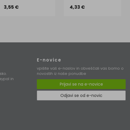
3,55 €
4,33 €
E-novice
vpišite vaš e-naslov in obveščali vas bomo o
sko.
novostih iz naše ponudbe
ypal in
Prijavi se na e-novice
Odjavi se od e-novic