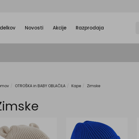
zdelkov
Novosti
Akcije
Razprodaja
omov
OTROŠKA in BABY OBLAČILA
Kape
Zimske
Zimske