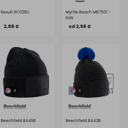
Result RC028J
Myrtle Beach MB7501 -
Kids
2,88 €
od 2,56 €
4
4
Beechfield B445B
Beechfield B443B