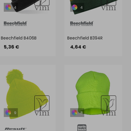
4
4
Beechfield B406B
Beechfield B394R
5,36 €
4,64 €
9
8