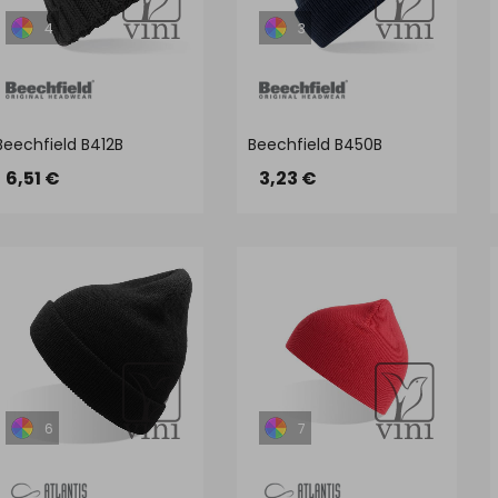
4
3
Beechfield B412B
Beechfield B450B
6,51 €
3,23 €
6
7