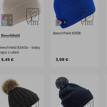
4
2
6
Beechfield B381B
Beechfield B340A - baby
kapa z ušesi
5,45 €
3,98 €