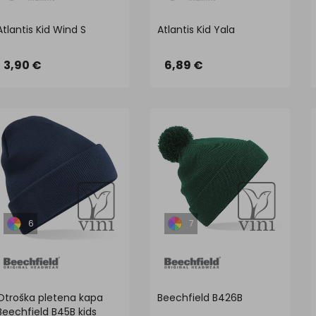
Atlantis Kid Wind S
Atlantis Kid Yala
3,90 €
6,89 €
6
7
Otroška pletena kapa
Beechfield B426B
Beechfield B45B kids