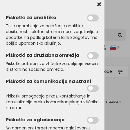
Piškotki za analitiko
Ti se uporabljajo za beleženje analitike
obsikanosti spletne strani in nam zagotavljajo
podatke na podlagi katerih lahko zagotovimo
boljšo uporabniško izkušnjo.
0
SL
Piškotki za družabna omrežja
Piškotki potrebni za vtičnike za deljenje vsebin
iz strani na socialna omrežja.
Filtriraj proizvode
Piškotki za komunikacijo na strani
Domov
PREDPASNIKI
Piškotki omogočajo pirkaz, kontaktiranje in
komunikacijo preko komunikacijskega vtičnika
Razvrsti po:
ceni
nazivu
PREDPASNIKI
na strani.
Piškotki za oglaševanje
1
2
So namenjeni targetiranemu oglaševanju