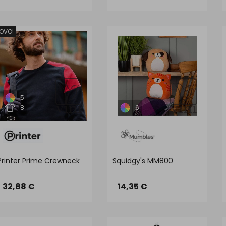
OVO!
5
8
6
Printer Prime Crewneck
Squidgy's MM800
32,88 €
14,35 €