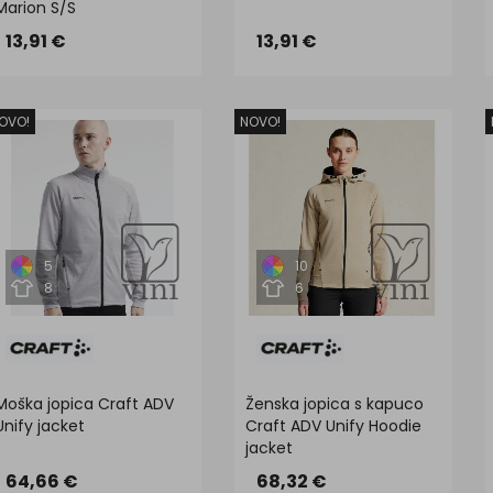
Marion S/S
13,91 €
13,91 €
OVO!
NOVO!
5
10
8
6
Moška jopica Craft ADV
Ženska jopica s kapuco
Unify jacket
Craft ADV Unify Hoodie
jacket
64,66 €
68,32 €