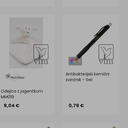
2
Antibakterijski kemični
svinčnik - Gel
Odejica z jagenčkom
MM019
9,04 €
0,79 €