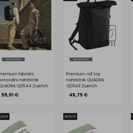
Premium hibridni
Premium roll top
potovalni nahrbtnik
nahrbtnik QUADRA
QUADRA QD544 Zuerich
QD543 Zuerich
55,51 €
45,75 €
OVO!
NOVO!