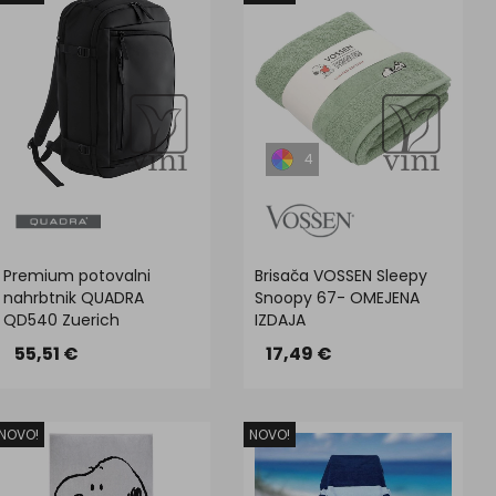
4
Premium potovalni
Brisača VOSSEN Sleepy
nahrbtnik QUADRA
Snoopy 67- OMEJENA
QD540 Zuerich
IZDAJA
55,51 €
17,49 €
NOVO!
NOVO!