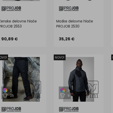
Ženske delovne hlače
Moške delovne hlače
PROJOB 2553
PROJOB 2530
90,89 €
35,26 €
OVO!
NOVO!
2
3
25
9