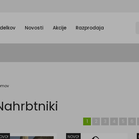
zdelkov
Novosti
Akcije
Razprodaja
omov
Nahrbtniki
1
2
3
4
5
6
OVO!
NOVO!