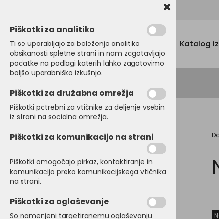
Promocijski tekstil, tisk in vezenje
Piškotki za analitiko
Menu
Ti se uporabljajo za beleženje analitike
Katalog i
obsikanosti spletne strani in nam zagotavljajo
podatke na podlagi katerih lahko zagotovimo
boljšo uporabniško izkušnjo.
Piškotki za družabna omrežja
Piškotki potrebni za vtičnike za deljenje vsebin
iz strani na socialna omrežja.
D
Piškotki za komunikacijo na strani
MAJICE
POLO MAJICE
Piškotki omogočajo pirkaz, kontaktiranje in
komunikacijo preko komunikacijskega vtičnika
PULOVERJI
na strani.
OTROŠKA in BABY
Piškotki za oglaševanje
OBLAČILA
So namenjeni targetiranemu oglaševanju
N