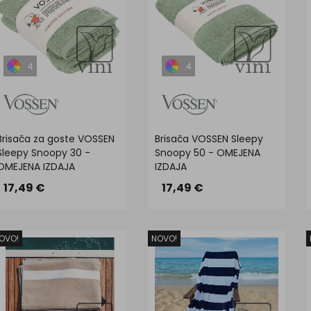
4
4
Brisača za goste VOSSEN
Brisača VOSSEN Sleepy
Sleepy Snoopy 30 -
Snoopy 50 - OMEJENA
OMEJENA IZDAJA
IZDAJA
17,49 €
17,49 €
OVO!
NOVO!