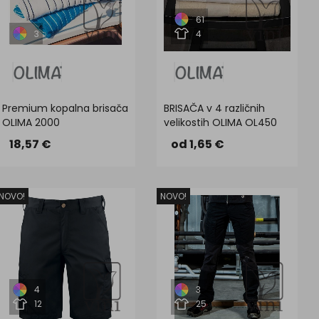
61
3
4
Premium kopalna brisača
BRISAČA v 4 različnih
OLIMA 2000
velikostih OLIMA OL450
18,57 €
od 1,65 €
NOVO!
NOVO!
4
3
12
25