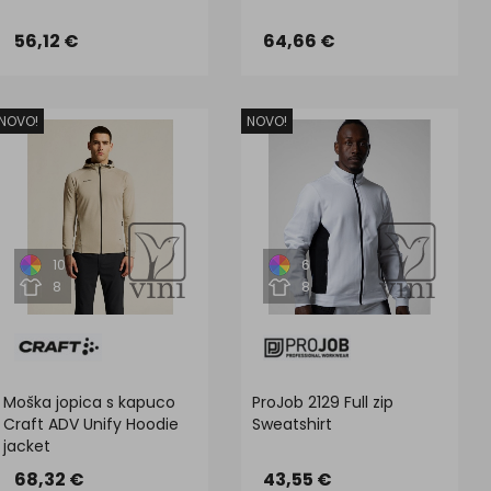
56,12 €
64,66 €
NOVO!
NOVO!
10
6
8
8
Moška jopica s kapuco
ProJob 2129 Full zip
Craft ADV Unify Hoodie
Sweatshirt
jacket
68,32 €
43,55 €