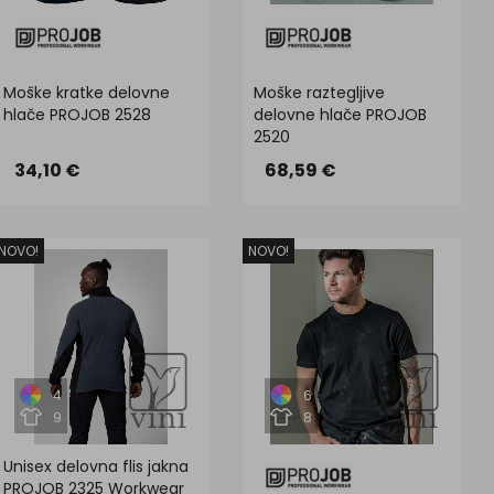
Moške kratke delovne
Moške raztegljive
hlače PROJOB 2528
delovne hlače PROJOB
2520
34,10 €
68,59 €
NOVO!
NOVO!
4
6
9
8
Unisex delovna flis jakna
PROJOB 2325 Workwear