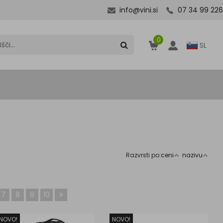
info@vini.si
07 34 99 226
0
SL
Razvrsti po:
ceni
nazivu
7
8
9
10
NOVO!
NOVO!