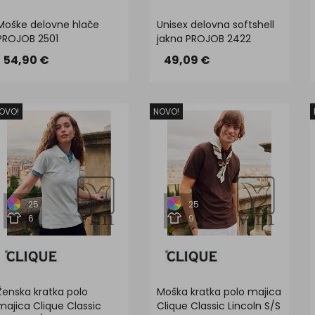
Moške delovne hlače
Unisex delovna softshell
PROJOB 2501
jakna PROJOB 2422
54,90 €
49,09 €
OVO!
NOVO!
25
25
6
9
Ženska kratka polo
Moška kratka polo majica
majica Clique Classic
Clique Classic Lincoln S/S