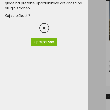
BREZROKAVNIKI
glede na pretekle uporabnikove aktvinosti na
drugih straneh.
FLIS JOPE
Kaj so piškotki?
JAKNE
KAPE, ŠALI, ROKAVICE
Sprejmi vse
HLAČE
SRAJCE in POSLOVNA
OBLAČILA
PREDPASNIKI
DELOVNI PROGRAM
ŠPORTNI PROGRAM
TORBE, NAHRBTNIKI,
N
VREČE