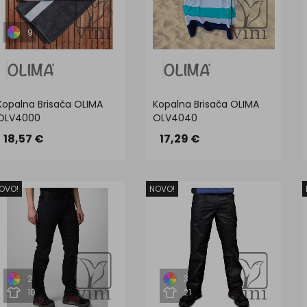
9
Kopalna Brisača OLIMA
Kopalna Brisača OLIMA
OLV4000
OLV4040
18,57 €
17,29 €
OVO!
NOVO!
2
3
10
21