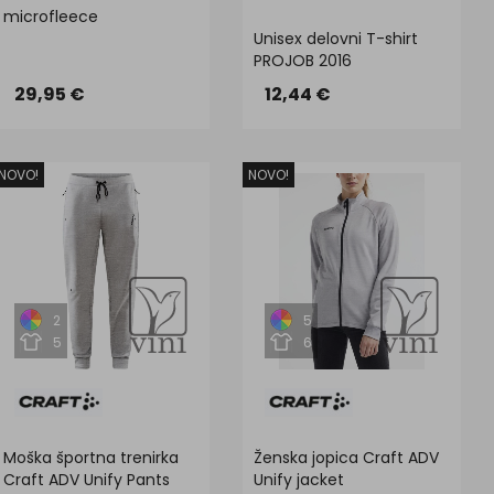
microfleece
Unisex delovni T-shirt
PROJOB 2016
29,95 €
12,44 €
NOVO!
NOVO!
2
5
5
6
Moška športna trenirka
Ženska jopica Craft ADV
Craft ADV Unify Pants
Unify jacket