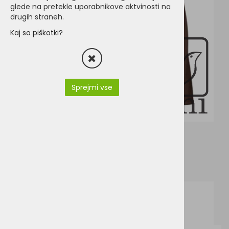
glede na pretekle uporabnikove aktvinosti na
drugih straneh.
Kaj so piškotki?
Sprejmi vse
V5050-HORIZON.pdf