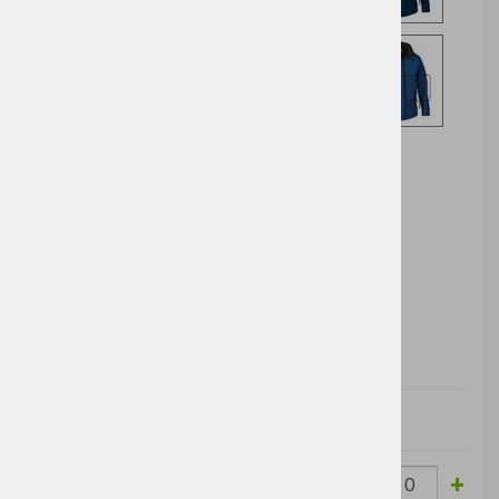
Izberite opcijo za nakup
DODAJ V KOŠARICO
Cena brez
Barva
Velikost
Cena z DDV:
DDV:
Walnut
-
+
S
25,55 €
31,17 €
brown