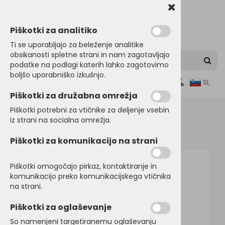
Piškotki za analitiko
Ti se uporabljajo za beleženje analitike
obsikanosti spletne strani in nam zagotavljajo
podatke na podlagi katerih lahko zagotovimo
boljšo uporabniško izkušnjo.
0
SL
Piškotki za družabna omrežja
Piškotki potrebni za vtičnike za deljenje vsebin
iz strani na socialna omrežja.
Domov
JAKNE
Softshell jakne
Piškotki za komunikacijo na strani
Piškotki omogočajo pirkaz, kontaktiranje in
komunikacijo preko komunikacijskega vtičnika
na strani.
Piškotki za oglaševanje
So namenjeni targetiranemu oglaševanju