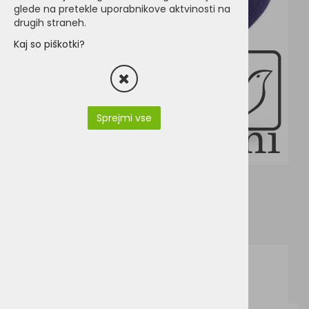
glede na pretekle uporabnikove aktvinosti na
drugih straneh.
Kaj so piškotki?
Sprejmi vse
RC029X.pdf