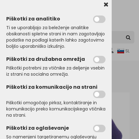
Piškotki za analitiko
Ti se uporabljajo za beleženje analitike
obsikanosti spletne strani in nam zagotavljajo
podatke na podlagi katerih lahko zagotovimo
boljšo uporabniško izkušnjo.
0
SL
Piškotki za družabna omrežja
Piškotki potrebni za vtičnike za deljenje vsebin
iz strani na socialna omrežja.
Domov
KAPE, ŠALI, ROKAVICE
Zimske kape
Piškotki za komunikacijo na strani
Piškotki omogočajo pirkaz, kontaktiranje in
komunikacijo preko komunikacijskega vtičnika
na strani.
Piškotki za oglaševanje
So namenjeni targetiranemu oglaševanju