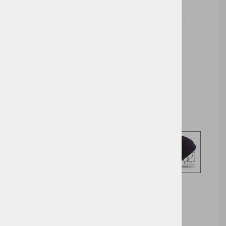
Vprašaj za izdelek in dodelavo ( tisk / vezenje )
Cena brez DDV:
2,15 €
Cena z DDV:
2,62 €