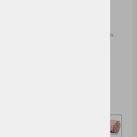
KXTIE8
Šifra:
KOTIE8
Klasična kravata, dolžina 145 cm, širina 8 cm.
Vprašaj za izdelek in dodelavo ( tisk / vezenje )
Cena brez DDV:
6,10 €
Cena z DDV:
7,44 €