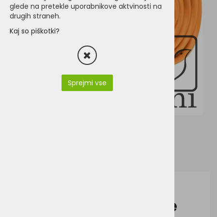
glede na pretekle uporabnikove aktvinosti na
drugih straneh.
Kaj so piškotki?
Sprejmi vse
Klasična kravata
Korntex Classic Tie