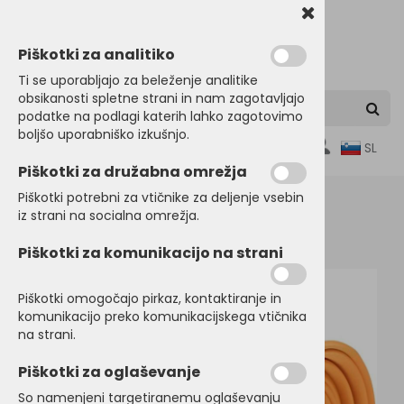
Piškotki za analitiko
Ti se uporabljajo za beleženje analitike
obsikanosti spletne strani in nam zagotavljajo
podatke na podlagi katerih lahko zagotovimo
boljšo uporabniško izkušnjo.
0
SL
Piškotki za družabna omrežja
Piškotki potrebni za vtičnike za deljenje vsebin
iz strani na socialna omrežja.
Domov
SRAJCE in POSLOVNA OBLAČILA
Dodatki
Piškotki za komunikacijo na strani
Piškotki omogočajo pirkaz, kontaktiranje in
komunikacijo preko komunikacijskega vtičnika
na strani.
Piškotki za oglaševanje
So namenjeni targetiranemu oglaševanju